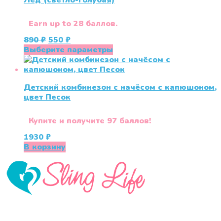
Лед (светло-голубая)
Earn up to 28 баллов.
Первоначальная
Текущая
890
₽
550
₽
цена
цена:
Этот
Выберите параметры
составляла
550 ₽.
товар
890 ₽.
имеет
несколько
Детский комбинезон с начёсом с капюшоном,
вариаций.
цвет Песок
Опции
можно
выбрать
Купите и получите 97 баллов!
на
1930
₽
странице
В корзину
товара.
«СлингЛайф: Ушки Макушки» предлагает широкий
выбор качественных детских товаров от лучших