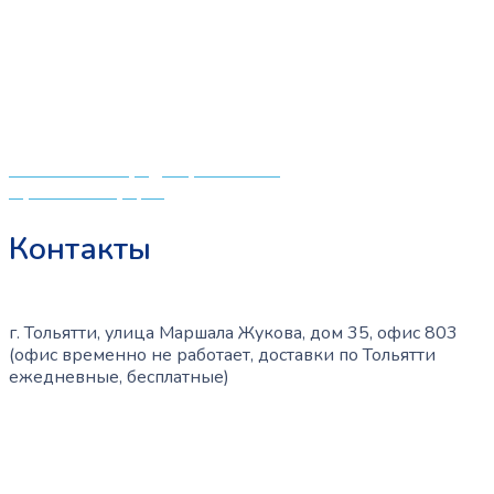
мировых производителей по низким ценам. Мы знаем,
что мамочкам некогда бегать по магазинам и торговым
центрам в поисках качественной одежды, игрушек и
различных детских принадлежностей. Поэтому мы
создали удобный интернет-магазин товаров для детей
и будущих мам.
Политика конфиденциальности
Публичная оферта
Контакты
г. Тольятти, улица Маршала Жукова, дом 35, офис 803
(офис временно не работает, доставки по Тольятти
ежедневные, бесплатные)
+7 (909) 365-40-53