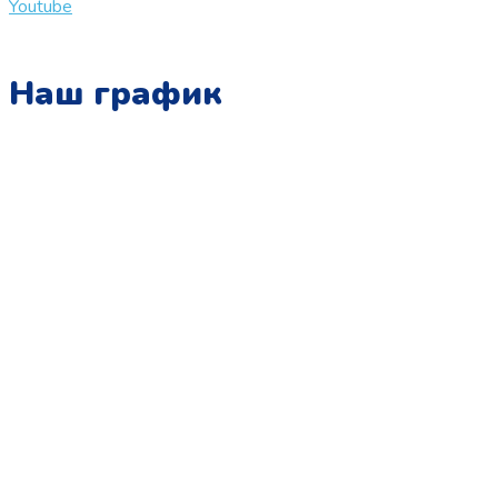
Youtube
Наш график
Понедельник:
с 10:00 до 15:00
Вторник:
с 13:00 до 19:00
Среда:
с 10:00 до 15:00
Четверг:
с 13:00 до 19:00
Пятница:
с 10:00 до 15:00
Суббота:
с 12:00 до 18:00
Воскресенье:
в офисе выходной