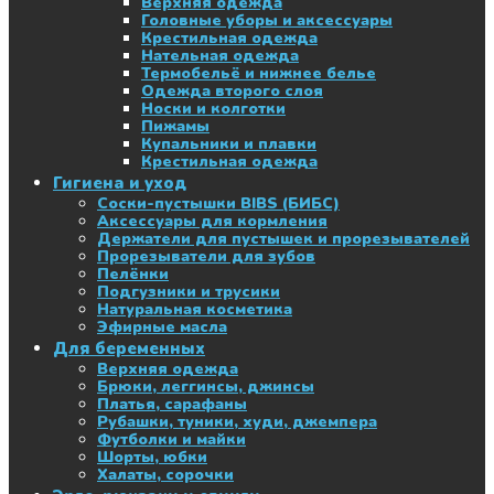
Верхняя одежда
Головные уборы и аксессуары
Крестильная одежда
Нательная одежда
Термобельё и нижнее белье
Одежда второго слоя
Носки и колготки
Пижамы
Купальники и плавки
Крестильная одежда
Гигиена и уход
Соски-пустышки BIBS (БИБС)
Аксессуары для кормления
Держатели для пустышек и прорезывателей
Прорезыватели для зубов
Пелёнки
Подгузники и трусики
Натуральная косметика
Эфирные масла
Для беременных
Верхняя одежда
Брюки, леггинсы, джинсы
Платья, сарафаны
Рубашки, туники, худи, джемпера
Футболки и майки
Шорты, юбки
Халаты, сорочки