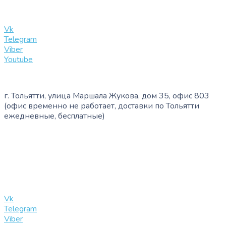
info@slinglife.ru
Vk
Telegram
Viber
Youtube
г. Тольятти, улица Маршала Жукова, дом 35, офис 803
(офис временно не работает, доставки по Тольятти
ежедневные, бесплатные)
+7 (909) 365-40-53
info@slinglife.ru
Vk
Telegram
Viber