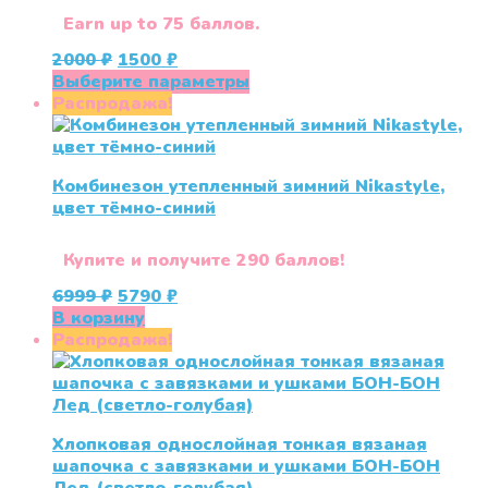
Earn up to 75 баллов.
Первоначальная
Текущая
2000
₽
1500
₽
цена
цена:
Этот
Выберите параметры
составляла
1500 ₽.
товар
Распродажа!
2000 ₽.
имеет
несколько
вариаций.
Комбинезон утепленный зимний Nikastyle,
Опции
цвет тёмно-синий
можно
выбрать
на
Купите и получите 290 баллов!
странице
Первоначальная
Текущая
6999
₽
5790
₽
товара.
цена
цена:
В корзину
составляла
5790 ₽.
Распродажа!
6999 ₽.
Хлопковая однослойная тонкая вязаная
шапочка с завязками и ушками БОН-БОН