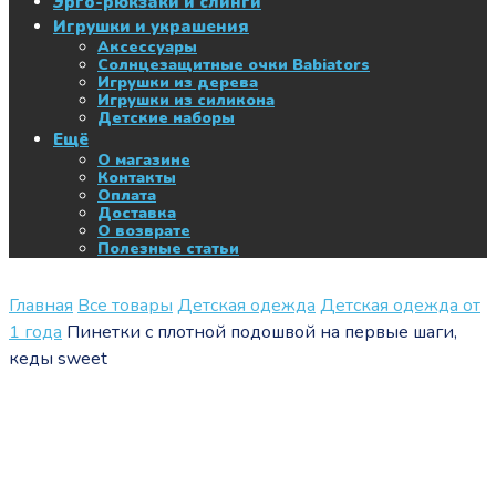
Эрго-рюкзаки и слинги
Игрушки и украшения
Аксессуары
Солнцезащитные очки Babiators
Игрушки из дерева
Игрушки из силикона
Детские наборы
Ещё
О магазине
Контакты
Оплата
Доставка
О возврате
Полезные статьи
Главная
Все товары
Детская одежда
Детская одежда от
1 года
Пинетки с плотной подошвой на первые шаги,
кеды sweet