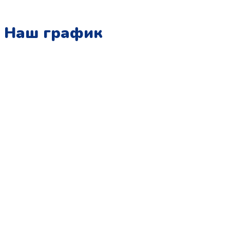
Наш график
Понедельник:
с 10:00 до 15:00
Вторник:
с 13:00 до 19:00
Среда:
с 10:00 до 15:00
Четверг:
с 13:00 до 19:00
Пятница:
с 10:00 до 15:00
Суббота:
с 12:00 до 18:00
Воскресенье:
в офисе выходной