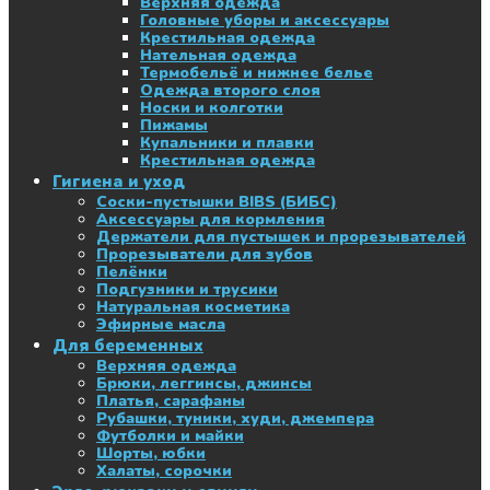
Верхняя одежда
Головные уборы и аксессуары
Крестильная одежда
Нательная одежда
Термобельё и нижнее белье
Одежда второго слоя
Носки и колготки
Пижамы
Купальники и плавки
Крестильная одежда
Гигиена и уход
Соски-пустышки BIBS (БИБС)
Аксессуары для кормления
Держатели для пустышек и прорезывателей
Прорезыватели для зубов
Пелёнки
Подгузники и трусики
Натуральная косметика
Эфирные масла
Для беременных
Верхняя одежда
Брюки, леггинсы, джинсы
Платья, сарафаны
Рубашки, туники, худи, джемпера
Футболки и майки
Шорты, юбки
Халаты, сорочки