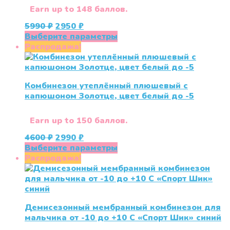
Earn up to 148 баллов.
Первоначальная
Текущая
5990
₽
2950
₽
цена
цена:
Этот
Выберите параметры
составляла
2950 ₽.
товар
Распродажа!
5990 ₽.
имеет
несколько
вариаций.
Комбинезон утеплённый плюшевый с
Опции
капюшоном Золотце, цвет белый до -5
можно
выбрать
на
Earn up to 150 баллов.
странице
Первоначальная
Текущая
4600
₽
2990
₽
товара.
цена
цена:
Этот
Выберите параметры
составляла
2990 ₽.
товар
Распродажа!
4600 ₽.
имеет
несколько
вариаций.
Опции
Демисезонный мембранный комбинезон для
можно
мальчика от -10 до +10 С «Спорт Шик» синий
выбрать
на