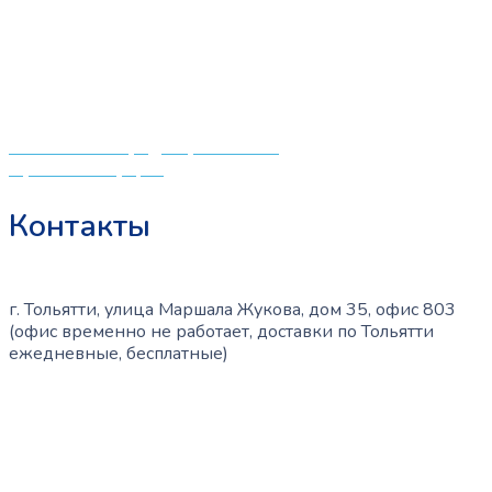
можно
что мамочкам некогда бегать по магазинам и торговым
выбрать
центрам в поисках качественной одежды, игрушек и
на
различных детских принадлежностей. Поэтому мы
странице
создали удобный интернет-магазин товаров для детей
товара.
и будущих мам.
Политика конфиденциальности
Публичная оферта
Контакты
г. Тольятти, улица Маршала Жукова, дом 35, офис 803
(офис временно не работает, доставки по Тольятти
ежедневные, бесплатные)
+7 (909) 365-40-53