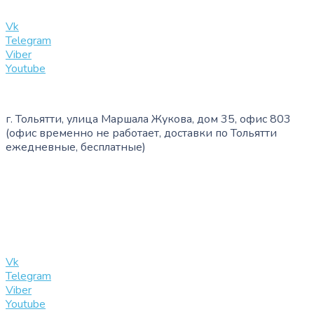
info@slinglife.ru
Vk
Telegram
Viber
Youtube
г. Тольятти, улица Маршала Жукова, дом 35, офис 803
(офис временно не работает, доставки по Тольятти
ежедневные, бесплатные)
+7 (909) 365-40-53
info@slinglife.ru
Vk
Telegram
Viber
Youtube