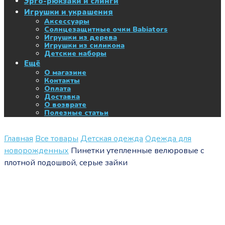
Эрго-рюкзаки и слинги
Игрушки и украшения
Аксессуары
Солнцезащитные очки Babiators
Игрушки из дерева
Игрушки из силикона
Детские наборы
Ещё
О магазине
Контакты
Оплата
Доставка
О возврате
Полезные статьи
Главная
Все товары
Детская одежда
Одежда для
новорожденных
Пинетки утепленные велюровые с
плотной подошвой, серые зайки