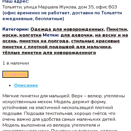
Наш адрес:
Тольятти, улица Маршала Жукова, дом 35, офис 803
(офис временно не работает, доставки по Тольятти
ежедневные, бесплатные)
Категории:
Одежда для новорожденных
,
Пинетки,
носки, колготки
Метки:
для девочки
,
на весну и на
осень
,
пинетки на полгода
,
стильные красивые
пинетки с плотной подошвой для мальчика
,
тёплые пинетки для новорожденного
1 в наличии
В корзину
Описание
Мягкие пинетки для малышей. Верх – велюр, утеплены
искусственным мехом. Модель держит форму,
устойчивая, на эластичной нескользящей плотной
подошве. Подошва текстильная, хорошо гнётся, что
очень важно для удобства самых маленьких детей.
Модель выполнена из велюра, утеплителя и
искусственного меха. Пинетки на липучках, хорошо