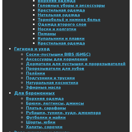
Верхняя одежда
Головные уборы и аксессуары
Крестильная одежда
Нательная одежда
Термобельё и нижнее белье
Одежда второго слоя
Носки и колготки
Пижамы
Купальники и плавки
Крестильная одежда
Гигиена и уход
Соски-пустышки BIBS (БИБС)
Аксессуары для кормления
Держатели для пустышек и прорезывателей
Прорезыватели для зубов
Пелёнки
Подгузники и трусики
Натуральная косметика
Эфирные масла
Для беременных
Верхняя одежда
Брюки, леггинсы, джинсы
Платья, сарафаны
Рубашки, туники, худи, джемпера
Футболки и майки
Шорты, юбки
Халаты, сорочки