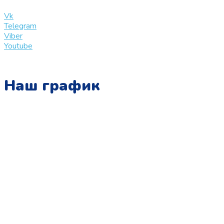
info@slinglife.ru
Vk
Telegram
Viber
Youtube
Наш график
Понедельник:
с 10:00 до 15:00
Вторник:
с 13:00 до 19:00
Среда:
с 10:00 до 15:00
Четверг:
с 13:00 до 19:00
Пятница:
с 10:00 до 15:00