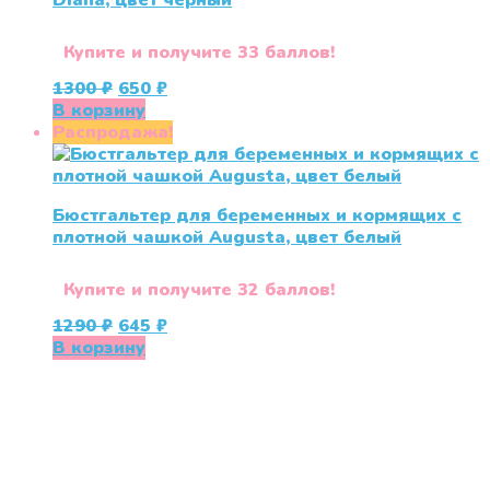
Diana, цвет черный
Купите и получите 33 баллов!
Первоначальная
Текущая
1300
₽
650
₽
цена
цена:
В корзину
составляла
650 ₽.
Распродажа!
1300 ₽.
Бюстгальтер для беременных и кормящих с
плотной чашкой Augusta, цвет белый
Купите и получите 32 баллов!
Первоначальная
Текущая
1290
₽
645
₽
цена
цена:
В корзину
составляла
645 ₽.
1290 ₽.
«СлингЛайф: Ушки Макушки» предлагает широкий
выбор качественных детских товаров от лучших
мировых производителей по низким ценам. Мы знаем,