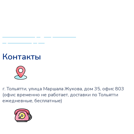
что мамочкам некогда бегать по магазинам и торговым
центрам в поисках качественной одежды, игрушек и
различных детских принадлежностей. Поэтому мы
создали удобный интернет-магазин товаров для детей
и будущих мам.
Политика конфиденциальности
Публичная оферта
Контакты
г. Тольятти, улица Маршала Жукова, дом 35, офис 803
(офис временно не работает, доставки по Тольятти
ежедневные, бесплатные)
+7 (909) 365-40-53