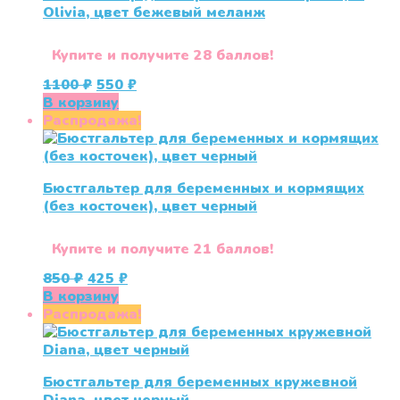
Olivia, цвет бежевый меланж
Купите и получите 28 баллов!
Первоначальная
Текущая
1100
₽
550
₽
цена
цена:
В корзину
составляла
550 ₽.
Распродажа!
1100 ₽.
Бюстгальтер для беременных и кормящих
(без косточек), цвет черный
Купите и получите 21 баллов!
Первоначальная
Текущая
850
₽
425
₽
цена
цена:
В корзину
составляла
425 ₽.
Распродажа!
850 ₽.
Бюстгальтер для беременных кружевной