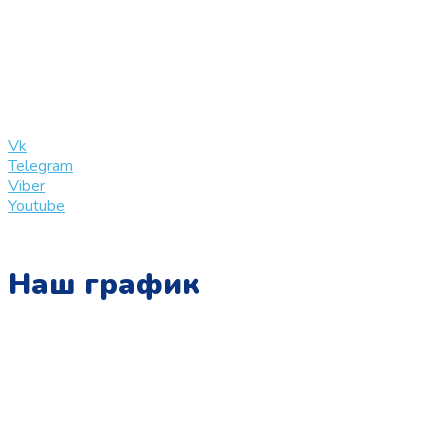
+7 (909) 365-40-53
info@slinglife.ru
Vk
Telegram
Viber
Youtube
Наш график
Понедельник:
с 10:00 до 15:00
Вторник:
с 13:00 до 19:00
Среда: