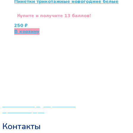
Пинетки трикотажные новогодние белые
Купите и получите 13 баллов!
250
₽
В корзину
«СлингЛайф: Ушки Макушки» предлагает широкий
выбор качественных детских товаров от лучших
мировых производителей по низким ценам. Мы знаем,
что мамочкам некогда бегать по магазинам и торговым
центрам в поисках качественной одежды, игрушек и
различных детских принадлежностей. Поэтому мы
создали удобный интернет-магазин товаров для детей
и будущих мам.
Политика конфиденциальности
Публичная оферта
Контакты