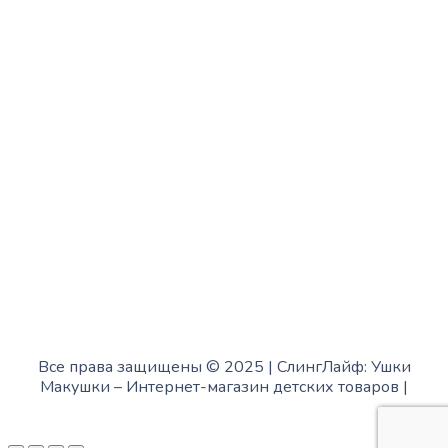
с 10:00 до 15:00
Четверг:
с 13:00 до 19:00
Пятница:
с 10:00 до 15:00
Суббота:
с 12:00 до 18:00
Воскресенье:
в офисе выходной
Все права защищены © 2025 | СлингЛайф: Ушки
Макушки –
Интернет-магазин детских товаров
|
Fofanov.su