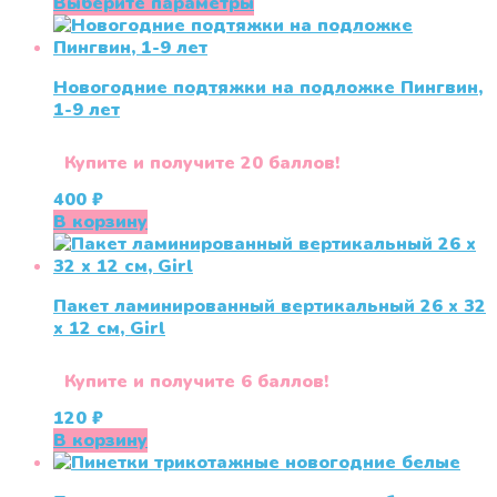
цена
цена:
Этот
Выберите параметры
составляла
750 ₽.
товар
890 ₽.
имеет
несколько
Новогодние подтяжки на подложке Пингвин,
вариаций.
1-9 лет
Опции
можно
выбрать
Купите и получите 20 баллов!
на
400
₽
странице
В корзину
товара.
Пакет ламинированный вертикальный 26 x 32
x 12 см, Girl
Купите и получите 6 баллов!
120
₽
В корзину