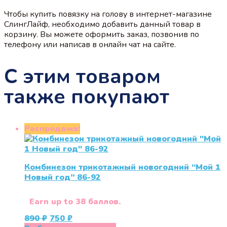
Чтобы купить повязку на голову в интернет-магазине
СлингЛайф, необходимо добавить данный товар в
корзину. Вы можете оформить заказ, позвонив по
телефону или написав в онлайн чат на сайте.
С этим товаром
также покупают
Распродажа!
Комбинезон трикотажный новогодний “Мой 1
Новый год” 86-92
Earn up to 38 баллов.
Первоначальная
Текущая
890
₽
750
₽