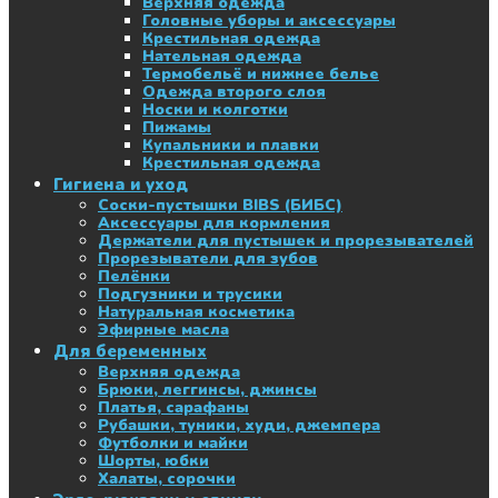
Верхняя одежда
Головные уборы и аксессуары
Крестильная одежда
Нательная одежда
Термобельё и нижнее белье
Одежда второго слоя
Носки и колготки
Пижамы
Купальники и плавки
Крестильная одежда
Гигиена и уход
Соски-пустышки BIBS (БИБС)
Аксессуары для кормления
Держатели для пустышек и прорезывателей
Прорезыватели для зубов
Пелёнки
Подгузники и трусики
Натуральная косметика
Эфирные масла
Для беременных
Верхняя одежда
Брюки, леггинсы, джинсы
Платья, сарафаны
Рубашки, туники, худи, джемпера
Футболки и майки
Шорты, юбки
Халаты, сорочки