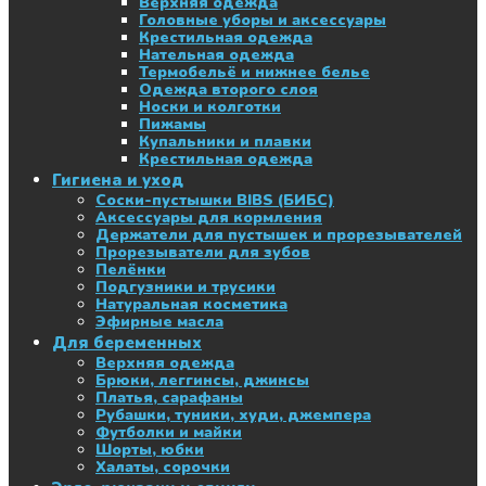
Верхняя одежда
Головные уборы и аксессуары
Крестильная одежда
Нательная одежда
Термобельё и нижнее белье
Одежда второго слоя
Носки и колготки
Пижамы
Купальники и плавки
Крестильная одежда
Гигиена и уход
Соски-пустышки BIBS (БИБС)
Аксессуары для кормления
Держатели для пустышек и прорезывателей
Прорезыватели для зубов
Пелёнки
Подгузники и трусики
Натуральная косметика
Эфирные масла
Для беременных
Верхняя одежда
Брюки, леггинсы, джинсы
Платья, сарафаны
Рубашки, туники, худи, джемпера
Футболки и майки
Шорты, юбки
Халаты, сорочки