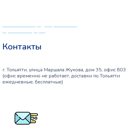
различных детских принадлежностей. Поэтому мы
создали удобный интернет-магазин товаров для детей
и будущих мам.
Политика конфиденциальности
Публичная оферта
Контакты
г. Тольятти, улица Маршала Жукова, дом 35, офис 803
(офис временно не работает, доставки по Тольятти
ежедневные, бесплатные)
+7 (909) 365-40-53
info@slinglife.ru