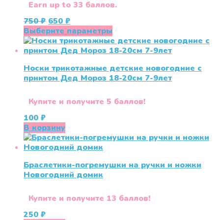
Earn up to 33 баллов.
Первоначальная
Текущая
750
₽
650
₽
цена
цена:
Этот
Выберите параметры
составляла
650 ₽.
товар
750 ₽.
имеет
несколько
Носки трикотажные детские новогодние с
вариаций.
принтом Дед Мороз 18-20см 7-9лет
Опции
можно
выбрать
Купите и получите 5 баллов!
на
100
₽
странице
В корзину
товара.
Браслетики-погремушки на ручки и ножки
Новогодний домик
Купите и получите 13 баллов!
250
₽