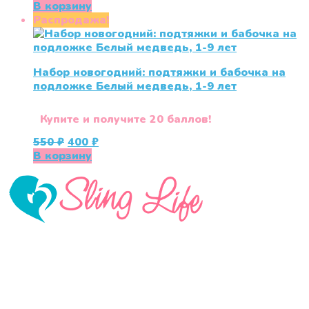
В корзину
Распродажа!
Набор новогодний: подтяжки и бабочка на
подложке Белый медведь, 1-9 лет
Купите и получите 20 баллов!
Первоначальная
Текущая
550
₽
400
₽
цена
цена:
В корзину
составляла
400 ₽.
550 ₽.
«СлингЛайф: Ушки Макушки» предлагает широкий
выбор качественных детских товаров от лучших
мировых производителей по низким ценам. Мы знаем,
что мамочкам некогда бегать по магазинам и торговым
центрам в поисках качественной одежды, игрушек и