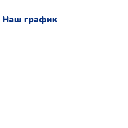
Наш график
Понедельник:
с 10:00 до 15:00
Вторник:
с 13:00 до 19:00
Среда:
с 10:00 до 15:00
Четверг:
с 13:00 до 19:00
Пятница:
с 10:00 до 15:00
Суббота:
с 12:00 до 18:00
Воскресенье:
в офисе выходной