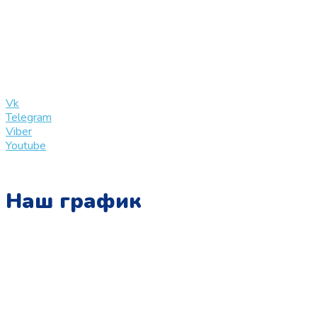
+7 (909) 365-40-53
info@slinglife.ru
Vk
Telegram
Viber
Youtube
Наш график
Понедельник:
с 10:00 до 15:00
Вторник:
с 13:00 до 19:00
Среда: