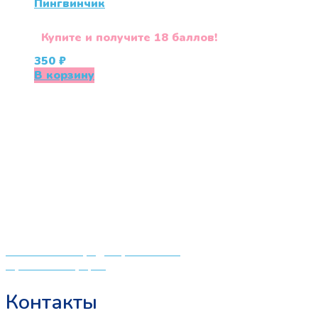
Пингвинчик
Купите и получите 18 баллов!
350
₽
В корзину
«СлингЛайф: Ушки Макушки» предлагает широкий
выбор качественных детских товаров от лучших
мировых производителей по низким ценам. Мы знаем,
что мамочкам некогда бегать по магазинам и торговым
центрам в поисках качественной одежды, игрушек и
различных детских принадлежностей. Поэтому мы
создали удобный интернет-магазин товаров для детей
и будущих мам.
Политика конфиденциальности
Публичная оферта
Контакты