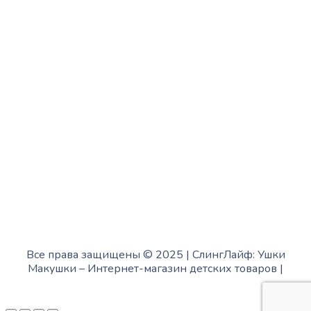
с 10:00 до 15:00
Четверг:
с 13:00 до 19:00
Пятница:
с 10:00 до 15:00
Суббота:
с 12:00 до 18:00
Воскресенье:
в офисе выходной
Все права защищены © 2025 | СлингЛайф: Ушки
Макушки –
Интернет-магазин детских товаров
|
Fofanov.su