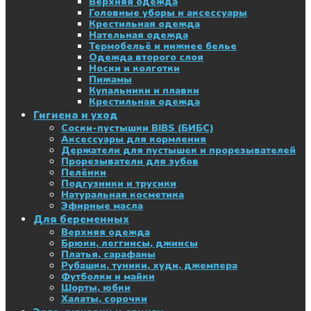
Верхняя одежда
Головные уборы и аксессуары
Крестильная одежда
Нательная одежда
Термобельё и нижнее белье
Одежда второго слоя
Носки и колготки
Пижамы
Купальники и плавки
Крестильная одежда
Гигиена и уход
Соски-пустышки BIBS (БИБС)
Аксессуары для кормления
Держатели для пустышек и прорезывателей
Прорезыватели для зубов
Пелёнки
Подгузники и трусики
Натуральная косметика
Эфирные масла
Для беременных
Верхняя одежда
Брюки, леггинсы, джинсы
Платья, сарафаны
Рубашки, туники, худи, джемпера
Футболки и майки
Шорты, юбки
Халаты, сорочки