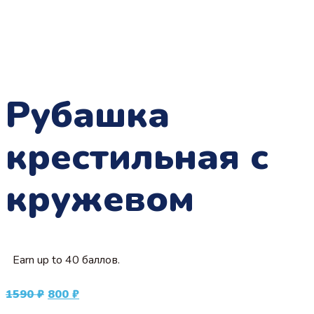
Рубашка
крестильная с
кружевом
Earn up to 40 баллов.
Первоначальная
Текущая
1590
₽
800
₽
цена
цена: