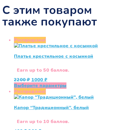
С этим товаром
также покупают
Распродажа!
Платье крестильное с косынкой
Earn up to 50 баллов.
Первоначальная
Текущая
2200
₽
1000
₽
цена
цена:
Этот
Выберите параметры
составляла
1000 ₽.
товар
Распродажа!
2200 ₽.
имеет
несколько
Капор “Традиционный”, белый
вариаций.
Опции
можно
Earn up to 10 баллов.
выбрать