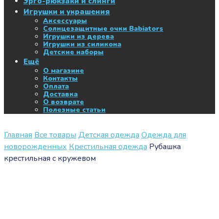
Эрго-рюкзаки и слинги
Игрушки и украшения
Аксессуары
Солнцезащитные очки Babiators
Игрушки из дерева
Игрушки из силикона
Детские наборы
Ещё
О магазине
Контакты
Оплата
Доставка
О возврате
Полезные статьи
Главная
Все товары
Детская одежда
Одежда для
новорожденных
Крестильная одежда
Рубашка
крестильная с кружевом