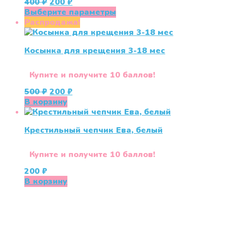
Первоначальная
Текущая
400
₽
200
₽
на
цена
цена:
Этот
Выберите параметры
странице
составляла
200 ₽.
товар
Распродажа!
товара.
400 ₽.
имеет
несколько
Косынка для крещения 3-18 мес
вариаций.
Опции
можно
Купите и получите 10 баллов!
выбрать
Первоначальная
Текущая
500
₽
200
₽
на
цена
цена:
В корзину
странице
составляла
200 ₽.
товара.
500 ₽.
Крестильный чепчик Ева, белый
Купите и получите 10 баллов!
200
₽
В корзину
«СлингЛайф: Ушки Макушки» предлагает широкий