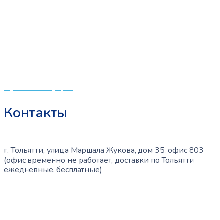
выбор качественных детских товаров от лучших
мировых производителей по низким ценам. Мы знаем,
что мамочкам некогда бегать по магазинам и торговым
центрам в поисках качественной одежды, игрушек и
различных детских принадлежностей. Поэтому мы
создали удобный интернет-магазин товаров для детей
и будущих мам.
Политика конфиденциальности
Публичная оферта
Контакты
г. Тольятти, улица Маршала Жукова, дом 35, офис 803
(офис временно не работает, доставки по Тольятти
ежедневные, бесплатные)
+7 (909) 365-40-53