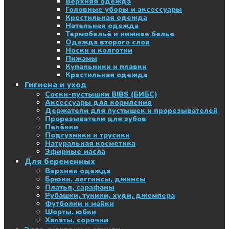
Верхняя одежда
Головные уборы и аксессуары
Крестильная одежда
Нательная одежда
Термобельё и нижнее белье
Одежда второго слоя
Носки и колготки
Пижамы
Купальники и плавки
Крестильная одежда
Гигиена и уход
Соски-пустышки BIBS (БИБС)
Аксессуары для кормления
Держатели для пустышек и прорезывателей
Прорезыватели для зубов
Пелёнки
Подгузники и трусики
Натуральная косметика
Эфирные масла
Для беременных
Верхняя одежда
Брюки, леггинсы, джинсы
Платья, сарафаны
Рубашки, туники, худи, джемпера
Футболки и майки
Шорты, юбки
Халаты, сорочки