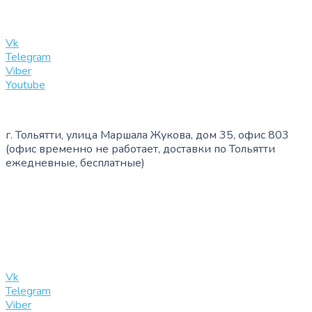
info@slinglife.ru
Vk
Telegram
Viber
Youtube
г. Тольятти, улица Маршала Жукова, дом 35, офис 803
(офис временно не работает, доставки по Тольятти
ежедневные, бесплатные)
+7 (909) 365-40-53
info@slinglife.ru
Vk
Telegram
Viber