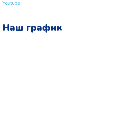
Youtube
Наш график
Понедельник:
с 10:00 до 15:00
Вторник:
с 13:00 до 19:00
Среда:
с 10:00 до 15:00
Четверг:
с 13:00 до 19:00
Пятница:
с 10:00 до 15:00
Суббота:
с 12:00 до 18:00
Воскресенье:
в офисе выходной