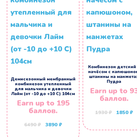
Комбинезон детский
начёсом с капюшоно
штанины на манжета
Демисезонный мембранный
Пудра
комбинезон утепленный
для мальчика и девочки
Earn up to 9
Лайм (от -10 до +10 С) 104см
баллов.
Earn up to 195
баллов.
Первон
Т
1930
₽
1850
₽
цена
ц
Первоначальная
Текущая
6490
₽
3890
₽
составл
1
цена
цена:
1930 ₽.