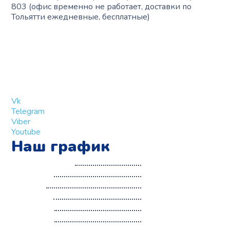
803 (офис временно не работает, доставки по
Тольятти ежедневные, бесплатные)
+7 (909) 365-40-53
info@slinglife.ru
Vk
Telegram
Viber
Youtube
Наш график
с 10:00 до 15:00
Понедельник:
с 13:00 до 19:00
Вторник:
с 10:00 до 15:00
Среда:
с 13:00 до 19:00
Четверг:
с 10:00 до 15:00
Пятница:
с 12:00 до 18:00
Суббота: