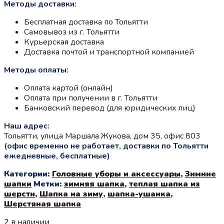
Методы доставки:
Бесплатная доставка по Тольятти
Самовывоз из г. Тольятти
Курьерская доставка
Доставка почтой и транспортной компанией
Методы оплаты:
Оплата картой (онлайн)
Оплата при получении в г. Тольятти
Банковский перевод (для юридических лиц)
Наш адрес:
Тольятти, улица Маршала Жукова, дом 35, офис 803
(офис временно не работает, доставки по Тольятти
ежедневные, бесплатные)
Категории:
Головные уборы и аксессуары
,
Зимние
шапки
Метки:
зимняя шапка
,
теплая шапка из
шерсти
,
Шапка на зиму
,
шапка-ушанка
,
Шерстяная шапка
2 в наличии