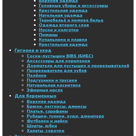
Верхняя одежда
Головные уборы и аксессуары
Крестильная одежда
Нательная одежда
Термобельё и нижнее белье
Одежда второго слоя
Носки и колготки
Пижамы
Купальники и плавки
Крестильная одежда
Гигиена и уход
Соски-пустышки BIBS (БИБС)
Аксессуары для кормления
Держатели для пустышек и прорезывателей
Прорезыватели для зубов
Пелёнки
Подгузники и трусики
Натуральная косметика
Эфирные масла
Для беременных
Верхняя одежда
Брюки, леггинсы, джинсы
Платья, сарафаны
Рубашки, туники, худи, джемпера
Футболки и майки
Шорты, юбки
Халаты, сорочки