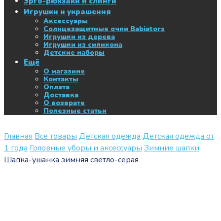
Эрго-рюкзаки и слинги
Игрушки и украшения
Аксессуары
Солнцезащитные очки Babiators
Игрушки из дерева
Игрушки из силикона
Детские наборы
Ещё
О магазине
Контакты
Оплата
Доставка
О возврате
Полезные статьи
Главная
Все товары
Детская одежда
Детская одежда от
1 года
Головные уборы и аксессуары
Зимние шапки
Шапка-ушанка зимняя светло-серая