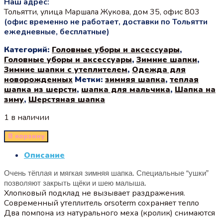
Наш адрес:
Тольятти, улица Маршала Жукова, дом 35, офис 803
(офис временно не работает, доставки по Тольятти
ежедневные, бесплатные)
Категорий:
Головные уборы и аксессуары
,
Головные уборы и аксессуары
,
Зимние шапки
,
Зимние шапки с утеплителем
,
Одежда для
новорожденных
Метки:
зимняя шапка
,
теплая
шапка из шерсти
,
шапка для мальчика
,
Шапка на
зиму
,
Шерстяная шапка
1 в наличии
В корзину
Описание
Очень тёплая и мягкая зимняя шапка. Специальные “ушки”
позволяют закрыть щёки и шею малыша.
Хлопковый подклад не вызывает раздражения.
Современный утеплитель orsoterm сохраняет тепло
Два помпона из натурального меха (кролик) снимаются