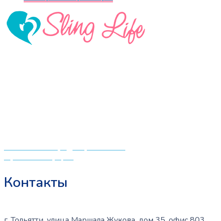
составляла
1500 ₽.
товар
1800 ₽.
имеет
несколько
вариаций.
Опции
можно
«СлингЛайф: Ушки Макушки» предлагает широкий
выбрать
выбор качественных детских товаров от лучших
на
мировых производителей по низким ценам. Мы знаем,
странице
что мамочкам некогда бегать по магазинам и торговым
товара.
центрам в поисках качественной одежды, игрушек и
различных детских принадлежностей. Поэтому мы
создали удобный интернет-магазин товаров для детей
и будущих мам.
Политика конфиденциальности
Публичная оферта
Контакты
г. Тольятти, улица Маршала Жукова, дом 35, офис 803