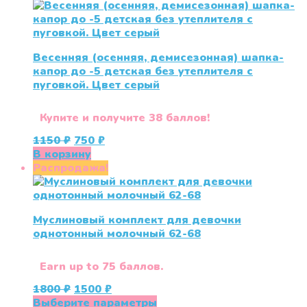
3999 ₽.
имеет
несколько
вариаций.
Опции
Весенняя (осенняя, демисезонная) шапка-
можно
капор до -5 детская без утеплителя с
выбрать
пуговкой. Цвет серый
на
странице
товара.
Купите и получите 38 баллов!
Первоначальная
Текущая
1150
₽
750
₽
цена
цена:
В корзину
составляла
750 ₽.
Распродажа!
1150 ₽.
Муслиновый комплект для девочки
однотонный молочный 62-68
Earn up to 75 баллов.
Первоначальная
Текущая
1800
₽
1500
₽
цена
цена:
Этот
Выберите параметры