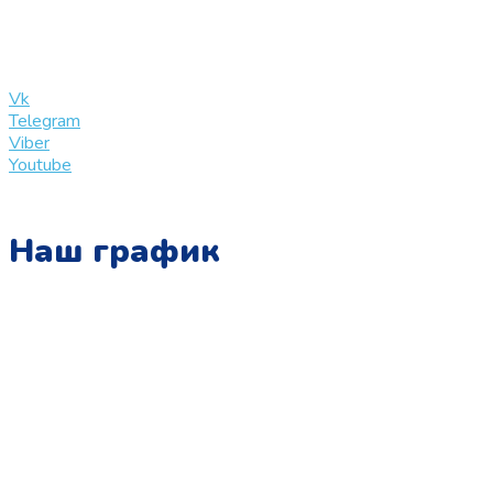
info@slinglife.ru
Vk
Telegram
Viber
Youtube
Наш график
Понедельник:
с 10:00 до 15:00
Вторник:
с 13:00 до 19:00
Среда:
с 10:00 до 15:00
Четверг: