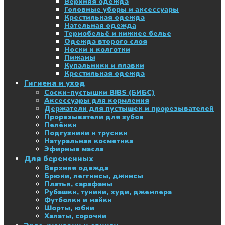
Верхняя одежда
Головные уборы и аксессуары
Крестильная одежда
Нательная одежда
Термобельё и нижнее белье
Одежда второго слоя
Носки и колготки
Пижамы
Купальники и плавки
Крестильная одежда
Гигиена и уход
Соски-пустышки BIBS (БИБС)
Аксессуары для кормления
Держатели для пустышек и прорезывателей
Прорезыватели для зубов
Пелёнки
Подгузники и трусики
Натуральная косметика
Эфирные масла
Для беременных
Верхняя одежда
Брюки, леггинсы, джинсы
Платья, сарафаны
Рубашки, туники, худи, джемпера
Футболки и майки
Шорты, юбки
Халаты, сорочки