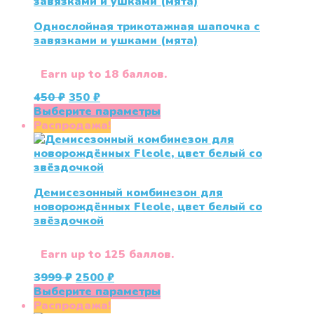
Однослойная трикотажная шапочка с
завязками и ушками (мята)
Earn up to 18 баллов.
Первоначальная
Текущая
450
₽
350
₽
цена
цена:
Этот
Выберите параметры
составляла
350 ₽.
товар
Распродажа!
450 ₽.
имеет
несколько
вариаций.
Опции
Демисезонный комбинезон для
можно
новорождённых Fleole, цвет белый со
выбрать
звёздочкой
на
странице
товара.
Earn up to 125 баллов.
Первоначальная
Текущая
3999
₽
2500
₽
цена
цена:
Этот
Выберите параметры
составляла
2500 ₽.
товар
Распродажа!