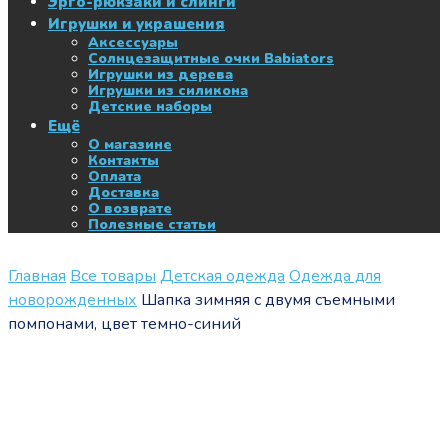
Эрго-рюкзаки и слинги
Игрушки и украшения
Аксессуары
Солнцезащитные очки Babiators
Игрушки из дерева
Игрушки из силикона
Детские наборы
Ещё
О магазине
Контакты
Оплата
Доставка
О возврате
Полезные статьи
Главная
Все товары
Детская одежда
Одежда для
новорожденных
Шапка зимняя с двумя съемными
помпонами, цвет темно-синий