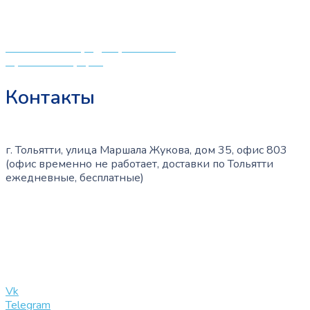
странице
создали удобный интернет-магазин товаров для детей
товара.
и будущих мам.
Политика конфиденциальности
Публичная оферта
Контакты
г. Тольятти, улица Маршала Жукова, дом 35, офис 803
(офис временно не работает, доставки по Тольятти
ежедневные, бесплатные)
+7 (909) 365-40-53
info@slinglife.ru
Vk
Telegram