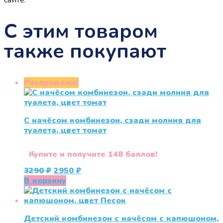
С этим товаром
также покупают
Распродажа!
С начёсом комбинезон, сзади молния для
туалета, цвет томат
Купите и получите 148 баллов!
Первоначальная
Текущая
3290
₽
2950
₽
цена
цена:
В корзину
составляла
2950 ₽.
3290 ₽.
Детский комбинезон с начёсом с капюшоном,