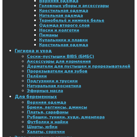
Верхняя одежда
Головные уборы и аксессуары
Крестильная одежда
Нательная одежда
Термобельё и нижнее белье
Одежда второго слоя
Носки и колготки
Пижамы
Купальники и плавки
Крестильная одежда
Гигиена и уход
Соски-пустышки BIBS (БИБС)
Аксессуары для кормления
Держатели для пустышек и прорезывателей
Прорезыватели для зубов
Пелёнки
Подгузники и трусики
Натуральная косметика
Эфирные масла
Для беременных
Верхняя одежда
Брюки, леггинсы, джинсы
Платья, сарафаны
Рубашки, туники, худи, джемпера
Футболки и майки
Шорты, юбки
Халаты, сорочки