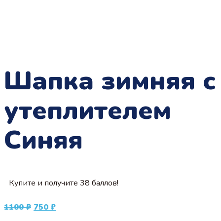
Шапка зимняя с
утеплителем
Синяя
Купите и получите 38 баллов!
Первоначальная
Текущая
1100
₽
750
₽
цена
цена: