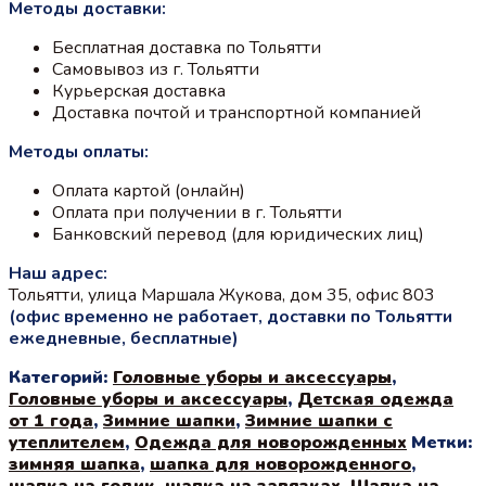
Методы доставки:
составляла
750 ₽.
1100 ₽.
Бесплатная доставка по Тольятти
Самовывоз из г. Тольятти
Курьерская доставка
Доставка почтой и транспортной компанией
Методы оплаты:
Оплата картой (онлайн)
Оплата при получении в г. Тольятти
Банковский перевод (для юридических лиц)
Наш адрес:
Тольятти, улица Маршала Жукова, дом 35, офис 803
(офис временно не работает, доставки по Тольятти
ежедневные, бесплатные)
Категорий:
Головные уборы и аксессуары
,
Головные уборы и аксессуары
,
Детская одежда
от 1 года
,
Зимние шапки
,
Зимние шапки с
утеплителем
,
Одежда для новорожденных
Метки:
зимняя шапка
,
шапка для новорожденного
,
шапка на годик
,
шапка на завязках
,
Шапка на