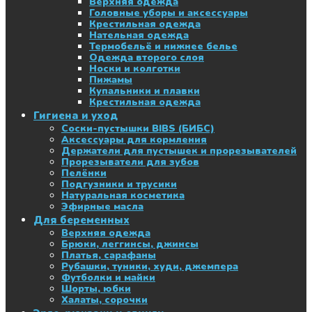
Верхняя одежда
Головные уборы и аксессуары
Крестильная одежда
Нательная одежда
Термобельё и нижнее белье
Одежда второго слоя
Носки и колготки
Пижамы
Купальники и плавки
Крестильная одежда
Гигиена и уход
Соски-пустышки BIBS (БИБС)
Аксессуары для кормления
Держатели для пустышек и прорезывателей
Прорезыватели для зубов
Пелёнки
Подгузники и трусики
Натуральная косметика
Эфирные масла
Для беременных
Верхняя одежда
Брюки, леггинсы, джинсы
Платья, сарафаны
Рубашки, туники, худи, джемпера
Футболки и майки
Шорты, юбки
Халаты, сорочки