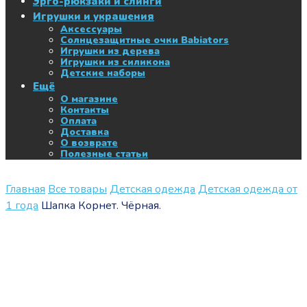
Эрго-рюкзаки и слинги
Игрушки и украшения
Аксессуары
Солнцезащитные очки Babiators
Игрушки из дерева
Игрушки из силикона
Детские наборы
Ещё
О магазине
Контакты
Оплата
Доставка
О возврате
Полезные статьи
Главная
Все товары
Детская одежда
Детская одежда от
1 года
Шапка Корнет. Чёрная.