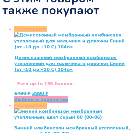
также покупают
Распродажа!
Демисезонный мембранный комбинезон
утепленный для мальчика и девочки Синий
(от -10 до +10 С) 104см
Earn up to 195 баллов.
Первоначальная
Текущая
6490
₽
3890
₽
цена
цена:
Этот
Выберите параметры
составляла
3890 ₽.
товар
Распродажа!
6490 ₽.
имеет
несколько
вариаций.
Зимний комбинезон мембранный утепленный,
Опции