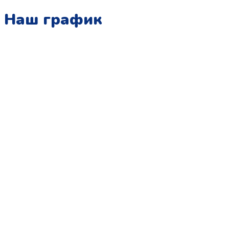
Наш график
Понедельник:
с 10:00 до 15:00
Вторник:
с 13:00 до 19:00
Среда:
с 10:00 до 15:00
Четверг:
с 13:00 до 19:00
Пятница:
с 10:00 до 15:00
Суббота:
с 12:00 до 18:00
Воскресенье:
в офисе выходной