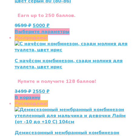
цвет серый 80 (80-86)
можно
выбрать
на
Earn up to 250 баллов.
странице
Первоначальная
Текущая
9599
₽
5000
₽
товара.
цена
цена:
Этот
Выберите параметры
составляла
5000 ₽.
товар
Распродажа!
9599 ₽.
имеет
несколько
вариаций.
С начёсом комбинезон, сзади молния для
Опции
туалета, цвет ирис
можно
выбрать
на
Купите и получите 128 баллов!
странице
Первоначальная
Текущая
3499
₽
2550
₽
товара.
цена
цена:
В корзину
составляла
2550 ₽.
Распродажа!
3499 ₽.
Демисезонный мембранный комбинезон