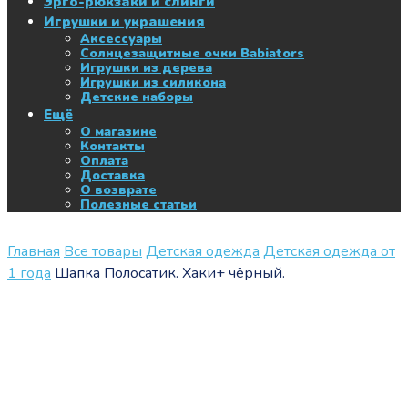
Эрго-рюкзаки и слинги
Игрушки и украшения
Аксессуары
Солнцезащитные очки Babiators
Игрушки из дерева
Игрушки из силикона
Детские наборы
Ещё
О магазине
Контакты
Оплата
Доставка
О возврате
Полезные статьи
Главная
Все товары
Детская одежда
Детская одежда от
1 года
Шапка Полосатик. Хаки+ чёрный.