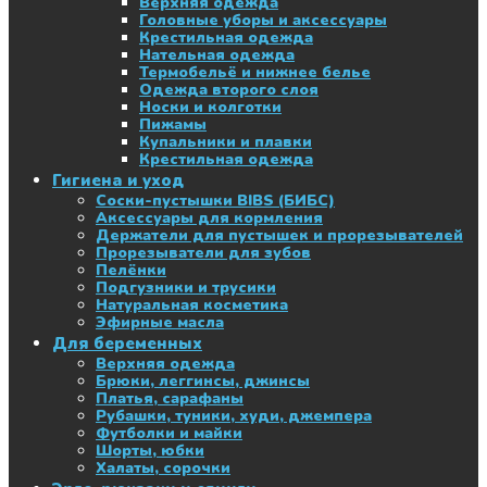
Верхняя одежда
Головные уборы и аксессуары
Крестильная одежда
Нательная одежда
Термобельё и нижнее белье
Одежда второго слоя
Носки и колготки
Пижамы
Купальники и плавки
Крестильная одежда
Гигиена и уход
Соски-пустышки BIBS (БИБС)
Аксессуары для кормления
Держатели для пустышек и прорезывателей
Прорезыватели для зубов
Пелёнки
Подгузники и трусики
Натуральная косметика
Эфирные масла
Для беременных
Верхняя одежда
Брюки, леггинсы, джинсы
Платья, сарафаны
Рубашки, туники, худи, джемпера
Футболки и майки
Шорты, юбки
Халаты, сорочки