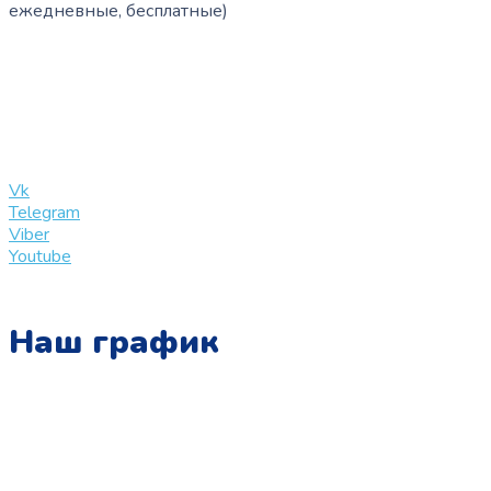
ежедневные, бесплатные)
+7 (909) 365-40-53
info@slinglife.ru
Vk
Telegram
Viber
Youtube
Наш график
Понедельник:
с 10:00 до 15:00
Вторник: