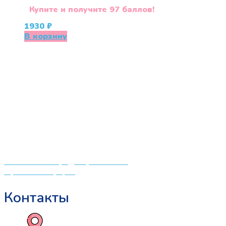
Купите и получите 97 баллов!
1930
₽
В корзину
«СлингЛайф: Ушки Макушки» предлагает широкий
выбор качественных детских товаров от лучших
мировых производителей по низким ценам. Мы знаем,
что мамочкам некогда бегать по магазинам и торговым
центрам в поисках качественной одежды, игрушек и
различных детских принадлежностей. Поэтому мы
создали удобный интернет-магазин товаров для детей
и будущих мам.
Политика конфиденциальности
Публичная оферта
Контакты