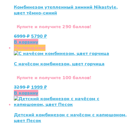
Комбинезон утепленный зимний Nikastyle,
цвет тёмно-синий
Купите и получите 290 баллов!
Первоначальная
Текущая
6999
₽
5790
₽
цена
цена:
В корзину
составляла
5790 ₽.
Распродажа!
6999 ₽.
С начёсом комбинезон, цвет горчица
Купите и получите 100 баллов!
Первоначальная
Текущая
3299
₽
1999
₽
цена
цена:
В корзину
составляла
1999 ₽.
3299 ₽.
Детский комбинезон с начёсом с капюшоном,
цвет Песок