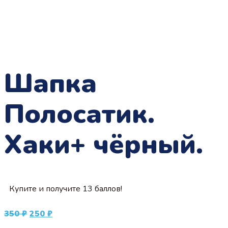
Шапка
Полосатик.
Хаки+ чёрный.
Купите и получите 13 баллов!
Первоначальная
Текущая
350
₽
250
₽
цена
цена: