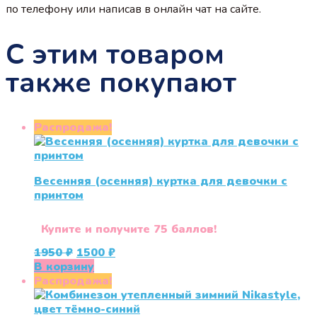
по телефону или написав в онлайн чат на сайте.
С этим товаром
также покупают
Распродажа!
Весенняя (осенняя) куртка для девочки с
принтом
Купите и получите 75 баллов!
Первоначальная
Текущая
1950
₽
1500
₽
цена
цена:
В корзину
составляла
1500 ₽.
Распродажа!
1950 ₽.