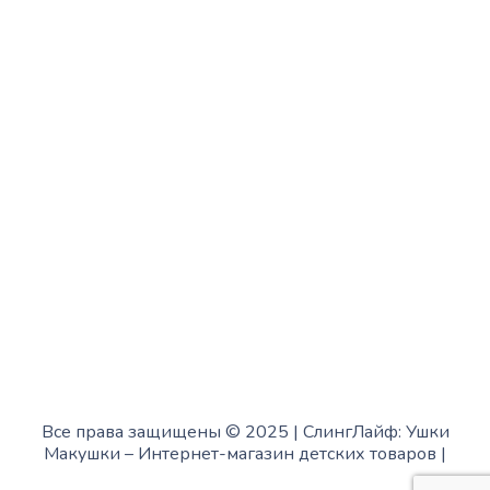
с 13:00 до 19:00
Среда:
с 10:00 до 15:00
Четверг:
с 13:00 до 19:00
Пятница:
с 10:00 до 15:00
Суббота:
с 12:00 до 18:00
Воскресенье:
в офисе выходной
Все права защищены © 2025 | СлингЛайф: Ушки
Макушки –
Интернет-магазин детских товаров
|
Fofanov.su