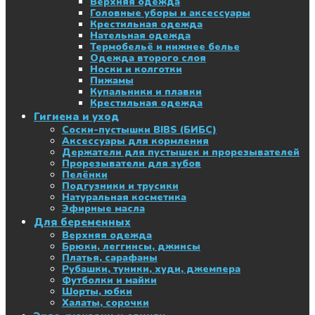
Верхняя одежда
Головные уборы и аксессуары
Крестильная одежда
Нательная одежда
Термобельё и нижнее белье
Одежда второго слоя
Носки и колготки
Пижамы
Купальники и плавки
Крестильная одежда
Гигиена и уход
Соски-пустышки BIBS (БИБС)
Аксессуары для кормления
Держатели для пустышек и прорезывателей
Прорезыватели для зубов
Пелёнки
Подгузники и трусики
Натуральная косметика
Эфирные масла
Для беременных
Верхняя одежда
Брюки, леггинсы, джинсы
Платья, сарафаны
Рубашки, туники, худи, джемпера
Футболки и майки
Шорты, юбки
Халаты, сорочки