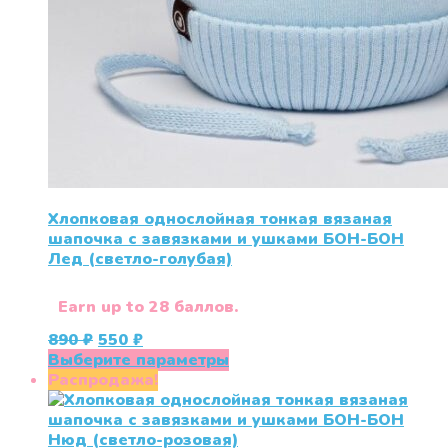
Хлопковая однослойная тонкая вязаная
шапочка с завязками и ушками БОН-БОН
Лед (светло-голубая)
Earn up to 28 баллов.
Первоначальная
Текущая
890
₽
550
₽
цена
цена:
Этот
Выберите параметры
составляла
550 ₽.
товар
Распродажа!
890 ₽.
имеет
несколько
вариаций.