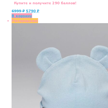
Купите и получите 290 баллов!
Первоначальная
Текущая
6999
₽
5790
₽
цена
цена:
В корзину
составляла
5790 ₽.
Распродажа!
6999 ₽.