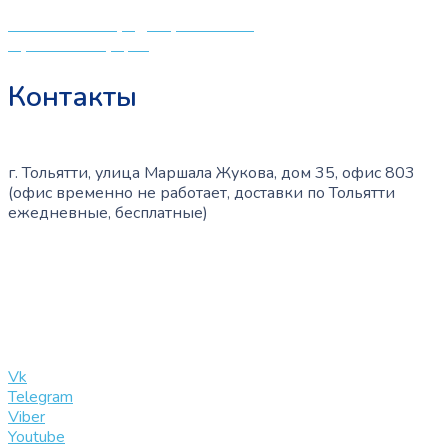
Политика конфиденциальности
Публичная оферта
Контакты
г. Тольятти, улица Маршала Жукова, дом 35, офис 803
(офис временно не работает, доставки по Тольятти
ежедневные, бесплатные)
+7 (909) 365-40-53
info@slinglife.ru
Vk
Telegram
Viber
Youtube