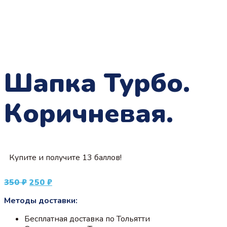
Шапка Турбо.
Коричневая.
Купите и получите 13 баллов!
Первоначальная
Текущая
350
₽
250
₽
цена
цена:
Методы доставки:
составляла
250 ₽.
350 ₽.
Бесплатная доставка по Тольятти