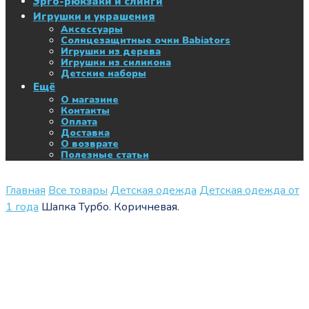
Эрго-рюкзаки и слинги
Игрушки и украшения
Аксессуары
Солнцезащитные очки Babiators
Игрушки из дерева
Игрушки из силикона
Детские наборы
Ещё
О магазине
Контакты
Оплата
Доставка
О возврате
Полезные статьи
Главная
Все товары
Детская одежда
Детская одежда от
1 года
Шапка Турбо. Коричневая.