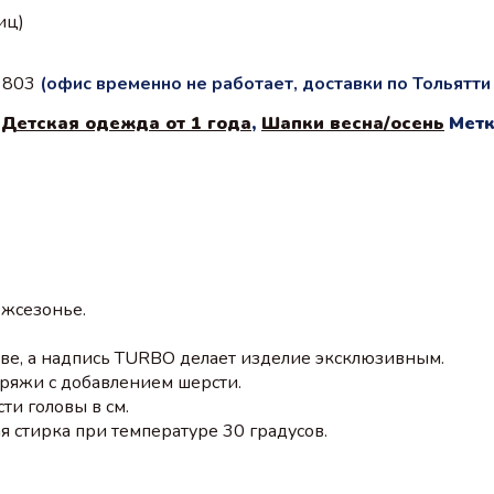
иц)
с 803
(офис временно не работает, доставки по Тольятт
,
Детская одежда от 1 года
,
Шапки весна/осень
Метк
ежсезонье.
ове, а надпись TURBO делает изделие эксклюзивным.
пряжи с добавлением шерсти.
ти головы в см.
 стирка при температуре 30 градусов.