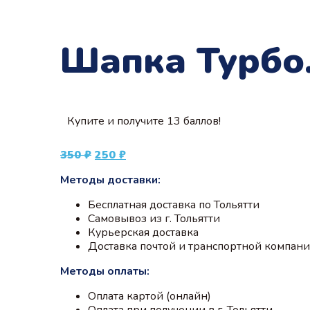
Шапка Турбо.
Купите и получите 13 баллов!
Первоначальная
Текущая
350
₽
250
₽
цена
цена:
Методы доставки:
составляла
250 ₽.
350 ₽.
Бесплатная доставка по Тольятти
Самовывоз из г. Тольятти
Курьерская доставка
Доставка почтой и транспортной компан
Методы оплаты:
Оплата картой (онлайн)
Оплата при получении в г. Тольятти