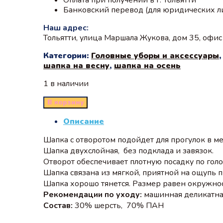
Банковский перевод (для юридических л
Наш адрес:
Тольятти, улица Маршала Жукова, дом 35, офи
Категории:
Головные уборы и аксессуары
шапка на весну
,
шапка на осень
1 в наличии
В корзину
Описание
Шапка с отворотом подойдет для прогулок в м
Шапка двухслойная, без подклада и завязок.
Отворот обеспечивает плотную посадку по гол
Шапка связана из мягкой, приятной на ощупь 
Шапка хорошо тянется. Размер равен окружнос
Рекомендации по уходу:
машинная деликатная
Состав:
30% шерсть, 70% ПАН