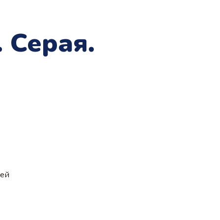
 Серая.
ией