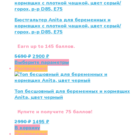
Бюстгальтер Anita для беременных и
кормящих с плотной чашкой, цвет серый/
горох, р-р D85, Е75
Earn up to 145 баллов.
Первоначальная
Текущая
5690
₽
2900
₽
цена
цена:
Этот
Выберите параметры
составляла
2900 ₽.
товар
Распродажа!
5690 ₽.
имеет
несколько
вариаций.
Топ бесшовный для беременных и кормящих
Опции
Anita, цвет черный
можно
выбрать
на
Купите и получите 75 баллов!
странице
Первоначальная
Текущая
2990
₽
1495
₽
товара.
цена
цена:
В корзину
составляла
1495 ₽.
Распродажа!