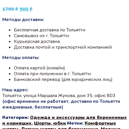
Первоначальная
Текущая
1799
₽
900
₽
цена
цена:
Методы доставки:
составляла
900 ₽.
1799 ₽.
Бесплатная доставка по Тольятти
Самовывоз из г. Тольятти
Курьерская доставка
Доставка почтой и транспортной компанией
Методы оплаты:
Оплата картой (онлайн)
Оплата при получении в г. Тольятти
Банковский перевод (для юридических лиц)
Наш адрес:
Тольятти, улица Маршала Жукова, дом 35, офис 803
(офис временно не работает, доставки по Тольятти
ежедневные, бесплатные)
Категории:
Одежда и аксессуары для беременных
и кормящих
,
Шорты, юбки
Метки:
Комфортные
шорты
,
Летние шорты для беременных
,
Модные