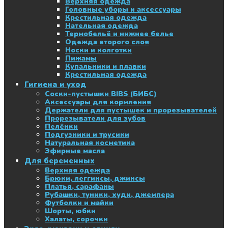
Верхняя одежда
Головные уборы и аксессуары
Крестильная одежда
Нательная одежда
Термобельё и нижнее белье
Одежда второго слоя
Носки и колготки
Пижамы
Купальники и плавки
Крестильная одежда
Гигиена и уход
Соски-пустышки BIBS (БИБС)
Аксессуары для кормления
Держатели для пустышек и прорезывателей
Прорезыватели для зубов
Пелёнки
Подгузники и трусики
Натуральная косметика
Эфирные масла
Для беременных
Верхняя одежда
Брюки, леггинсы, джинсы
Платья, сарафаны
Рубашки, туники, худи, джемпера
Футболки и майки
Шорты, юбки
Халаты, сорочки