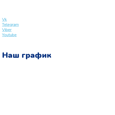
info@slinglife.ru
Vk
Telegram
Viber
Youtube
Наш график
Понедельник:
с 10:00 до 15:00
Вторник:
с 13:00 до 19:00
Среда:
с 10:00 до 15:00
Четверг:
с 13:00 до 19:00