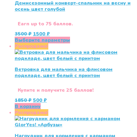
Демисезонный конверт-спальник на весну и
осень цвет голубой
Earn up to 75 баллов.
Первоначальная
Текущая
3500
₽
1500
₽
цена
цена:
Этот
Выберите параметры
составляла
1500 ₽.
товар
Распродажа!
3500 ₽.
имеет
несколько
вариаций.
Ветровка для мальчика на флисовом
Опции
подкладе, цвет белый с принтом
можно
выбрать
на
Купите и получите 25 баллов!
странице
Первоначальная
Текущая
1850
₽
500
₽
товара.
цена
цена:
В корзину
составляла
500 ₽.
Распродажа!
1850 ₽.
Нагрудник для кормления с карманом