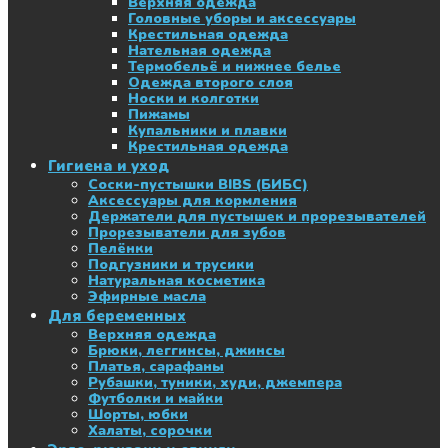
Верхняя одежда
Головные уборы и аксессуары
Крестильная одежда
Нательная одежда
Термобельё и нижнее белье
Одежда второго слоя
Носки и колготки
Пижамы
Купальники и плавки
Крестильная одежда
Гигиена и уход
Соски-пустышки BIBS (БИБС)
Аксессуары для кормления
Держатели для пустышек и прорезывателей
Прорезыватели для зубов
Пелёнки
Подгузники и трусики
Натуральная косметика
Эфирные масла
Для беременных
Верхняя одежда
Брюки, леггинсы, джинсы
Платья, сарафаны
Рубашки, туники, худи, джемпера
Футболки и майки
Шорты, юбки
Халаты, сорочки