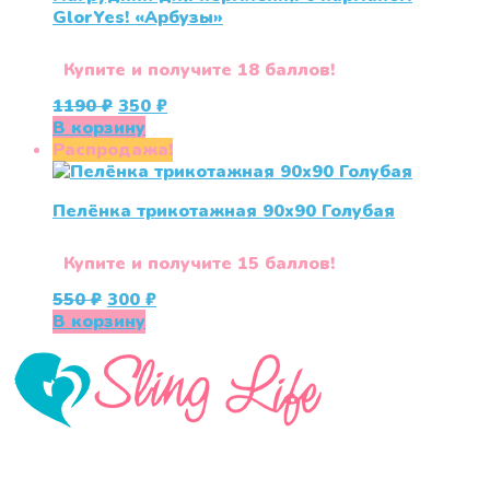
GlorYes! «Арбузы»
Купите и получите 18 баллов!
Первоначальная
Текущая
1190
₽
350
₽
цена
цена:
В корзину
составляла
350 ₽.
Распродажа!
1190 ₽.
Пелёнка трикотажная 90х90 Голубая
Купите и получите 15 баллов!
Первоначальная
Текущая
550
₽
300
₽
цена
цена:
В корзину
составляла
300 ₽.
550 ₽.
«СлингЛайф: Ушки Макушки» предлагает широкий
выбор качественных детских товаров от лучших