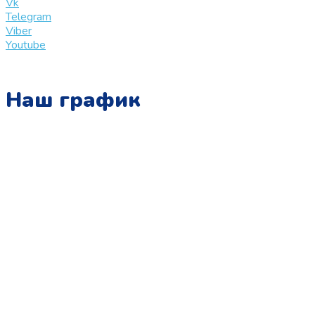
Vk
Telegram
Viber
Youtube
Наш график
Понедельник:
с 10:00 до 15:00
Вторник:
с 13:00 до 19:00
Среда:
с 10:00 до 15:00
Четверг:
с 13:00 до 19:00
Пятница:
с 10:00 до 15:00
Суббота:
с 12:00 до 18:00