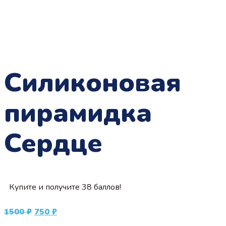
Силиконовая
пирамидка
Сердце
Купите и получите 38 баллов!
Первоначальная
Текущая
1500
₽
750
₽
цена
цена: