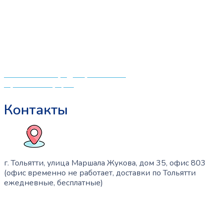
мировых производителей по низким ценам. Мы знаем,
что мамочкам некогда бегать по магазинам и торговым
центрам в поисках качественной одежды, игрушек и
различных детских принадлежностей. Поэтому мы
создали удобный интернет-магазин товаров для детей
и будущих мам.
Политика конфиденциальности
Публичная оферта
Контакты
г. Тольятти, улица Маршала Жукова, дом 35, офис 803
(офис временно не работает, доставки по Тольятти
ежедневные, бесплатные)
+7 (909) 365-40-53