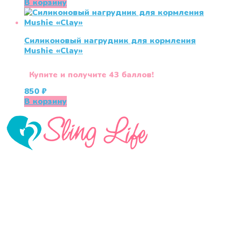
В корзину
Силиконовый нагрудник для кормления
Mushie «Clay»
Купите и получите 43 баллов!
850
₽
В корзину
«СлингЛайф: Ушки Макушки» предлагает широкий
выбор качественных детских товаров от лучших
мировых производителей по низким ценам. Мы знаем,
что мамочкам некогда бегать по магазинам и торговым
центрам в поисках качественной одежды, игрушек и
различных детских принадлежностей. Поэтому мы