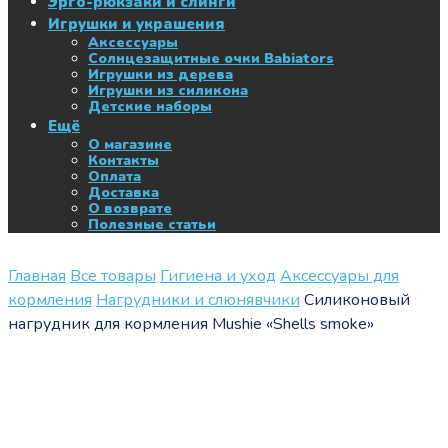
Эрго-рюкзаки и слинги
Игрушки и украшения
Аксессуары
Солнцезащитные очки Babiators
Игрушки из дерева
Игрушки из силикона
Детские наборы
Ещё
О магазине
Контакты
Оплата
Доставка
О возврате
Полезные статьи
Главная
Все товары
Гигиена и уход
Аксессуары для
кормления
Нагрудники и слюнявчики
Силиконовый
нагрудник для кормления Mushie «Shells smoke»