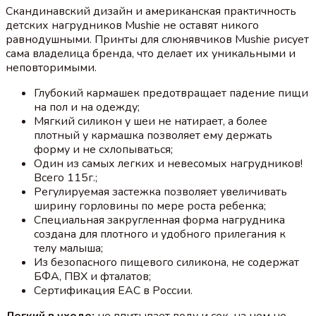
Скандинавский дизайн и американская практичность
детских нагрудников Mushie не оставят никого
равнодушными. Принты для слюнявчиков Mushie рисует
сама владелица бренда, что делает их уникальными и
неповторимыми.
Глубокий кармашек предотвращает падение пищи
на пол и на одежду;⠀
Мягкий силикон у шеи не натирает, а более
плотный у кармашка позволяет ему держать
форму и не схлопываться;⠀
Один из самых легких и невесомых нагрудников!
Всего 115г.;⠀
Регулируемая застежка позволяет увеличивать
ширину горловины по мере роста ребенка;⠀
Специальная закругленная форма нагрудника
создана для плотного и удобного прилегания к
телу малыша;
Из безопасного пищевого силикона, не содержат
БФА, ПВХ и фталатов;
Сертификация EAС в России.⠀⠀⠀
Легкий в уходе:
не впитывает воду и сок, на нем не