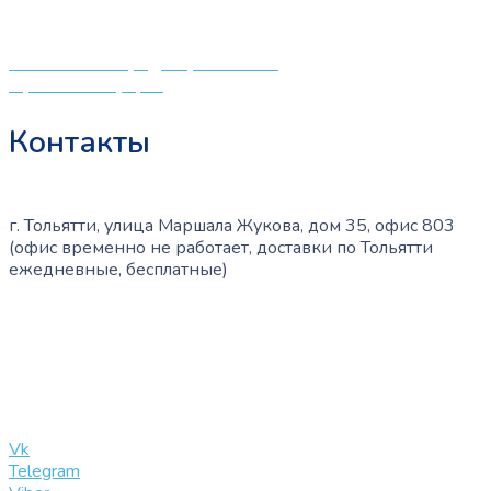
создали удобный интернет-магазин товаров для детей
и будущих мам.
Политика конфиденциальности
Публичная оферта
Контакты
г. Тольятти, улица Маршала Жукова, дом 35, офис 803
(офис временно не работает, доставки по Тольятти
ежедневные, бесплатные)
+7 (909) 365-40-53
info@slinglife.ru
Vk
Telegram