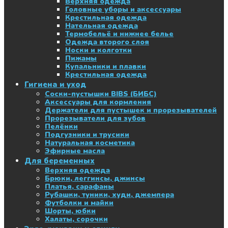
Верхняя одежда
Головные уборы и аксессуары
Крестильная одежда
Нательная одежда
Термобельё и нижнее белье
Одежда второго слоя
Носки и колготки
Пижамы
Купальники и плавки
Крестильная одежда
Гигиена и уход
Соски-пустышки BIBS (БИБС)
Аксессуары для кормления
Держатели для пустышек и прорезывателей
Прорезыватели для зубов
Пелёнки
Подгузники и трусики
Натуральная косметика
Эфирные масла
Для беременных
Верхняя одежда
Брюки, леггинсы, джинсы
Платья, сарафаны
Рубашки, туники, худи, джемпера
Футболки и майки
Шорты, юбки
Халаты, сорочки