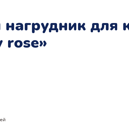
 нагрудник для 
 rose»
ией