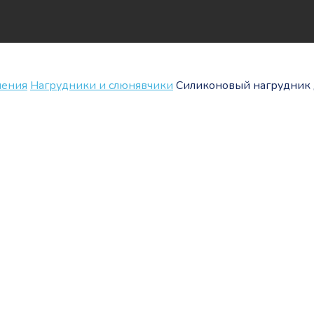
ления
Нагрудники и слюнявчики
Силиконовый нагрудник д