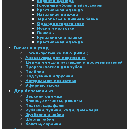
Верхняя одежда
Головные уборы и аксессуары
Крестильная одежда
Нательная одежда
Термобельё и нижнее белье
Одежда второго слоя
Носки и колготки
Пижамы
Купальники и плавки
Крестильная одежда
Гигиена и уход
Соски-пустышки BIBS (БИБС)
Аксессуары для кормления
Держатели для пустышек и прорезывателей
Прорезыватели для зубов
Пелёнки
Подгузники и трусики
Натуральная косметика
Эфирные масла
Для беременных
Верхняя одежда
Брюки, леггинсы, джинсы
Платья, сарафаны
Рубашки, туники, худи, джемпера
Футболки и майки
Шорты, юбки
Халаты, сорочки