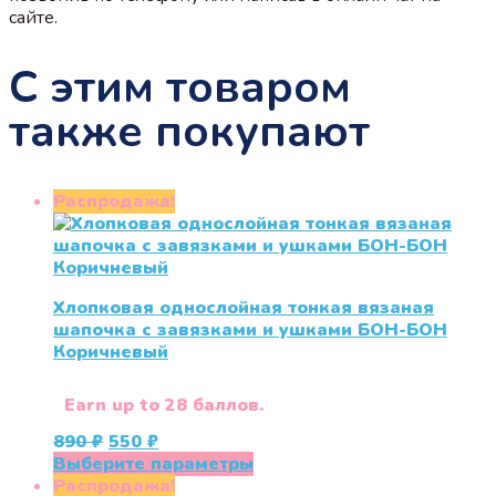
сайте.
С этим товаром
также покупают
Распродажа!
Хлопковая однослойная тонкая вязаная
шапочка с завязками и ушками БОН-БОН
Коричневый
Earn up to 28 баллов.
Первоначальная
Текущая
890
₽
550
₽
цена
цена:
Этот
Выберите параметры
составляла
550 ₽.
товар
Распродажа!