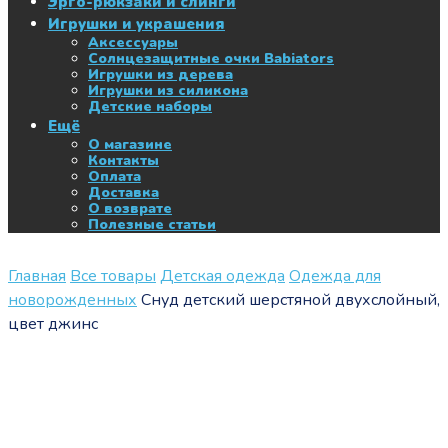
Эрго-рюкзаки и слинги
Игрушки и украшения
Аксессуары
Солнцезащитные очки Babiators
Игрушки из дерева
Игрушки из силикона
Детские наборы
Ещё
О магазине
Контакты
Оплата
Доставка
О возврате
Полезные статьи
Главная
Все товары
Детская одежда
Одежда для
новорожденных
Снуд детский шерстяной двухслойный,
цвет джинс