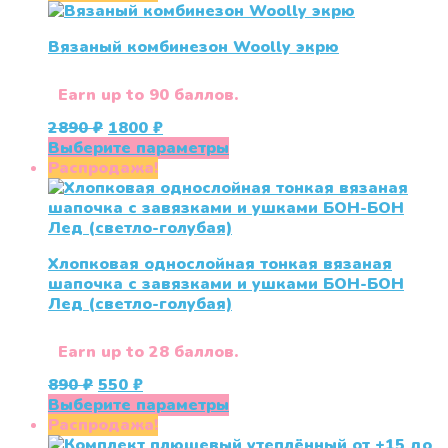
890 ₽.
имеет
несколько
Вязаный комбинезон Woolly экрю
вариаций.
Опции
можно
Earn up to 90 баллов.
выбрать
Первоначальная
Текущая
2890
₽
1800
₽
на
цена
цена:
Этот
Выберите параметры
странице
составляла
1800 ₽.
товар
Распродажа!
товара.
2890 ₽.
имеет
несколько
вариаций.
Опции
Хлопковая однослойная тонкая вязаная
можно
шапочка с завязками и ушками БОН-БОН
выбрать
Лед (светло-голубая)
на
странице
товара.
Earn up to 28 баллов.
Первоначальная
Текущая
890
₽
550
₽
цена
цена:
Этот
Выберите параметры
составляла
550 ₽.
товар
Распродажа!
890 ₽.
имеет