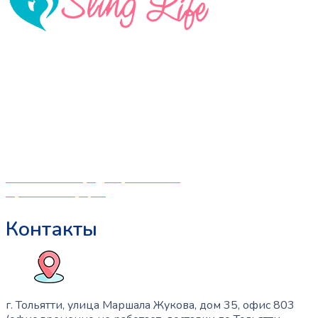
несколько
вариаций.
Опции
можно
«СлингЛайф: Ушки Макушки» предлагает широкий
выбрать
выбор качественных детских товаров от лучших
на
мировых производителей по низким ценам. Мы знаем,
странице
что мамочкам некогда бегать по магазинам и торговым
товара.
центрам в поисках качественной одежды, игрушек и
различных детских принадлежностей. Поэтому мы
создали удобный интернет-магазин товаров для детей
и будущих мам.
Политика конфиденциальности
Публичная оферта
Контакты
г. Тольятти, улица Маршала Жукова, дом 35, офис 803