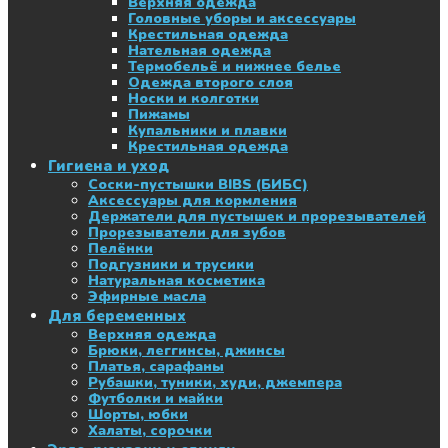
Верхняя одежда
Головные уборы и аксессуары
Крестильная одежда
Нательная одежда
Термобельё и нижнее белье
Одежда второго слоя
Носки и колготки
Пижамы
Купальники и плавки
Крестильная одежда
Гигиена и уход
Соски-пустышки BIBS (БИБС)
Аксессуары для кормления
Держатели для пустышек и прорезывателей
Прорезыватели для зубов
Пелёнки
Подгузники и трусики
Натуральная косметика
Эфирные масла
Для беременных
Верхняя одежда
Брюки, леггинсы, джинсы
Платья, сарафаны
Рубашки, туники, худи, джемпера
Футболки и майки
Шорты, юбки
Халаты, сорочки