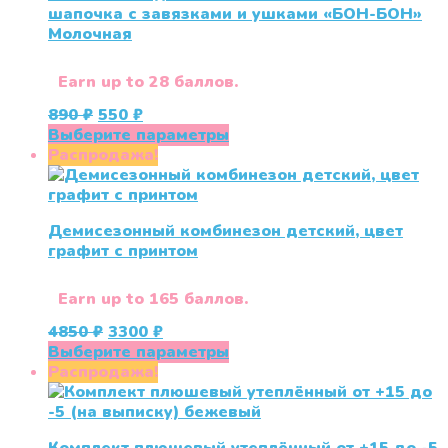
шапочка с завязками и ушками «БОН-БОН»
Молочная
Earn up to 28 баллов.
Первоначальная
Текущая
890
₽
550
₽
цена
цена:
Этот
Выберите параметры
составляла
550 ₽.
товар
Распродажа!
890 ₽.
имеет
несколько
вариаций.
Демисезонный комбинезон детский, цвет
Опции
графит с принтом
можно
выбрать
на
Earn up to 165 баллов.
странице
Первоначальная
Текущая
4850
₽
3300
₽
товара.
цена
цена:
Этот
Выберите параметры
составляла
3300 ₽.
товар
Распродажа!
4850 ₽.
имеет
несколько
вариаций.