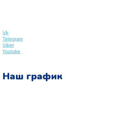
+7 (909) 365-40-53
info@slinglife.ru
Vk
Telegram
Viber
Youtube
Наш график
Понедельник:
с 10:00 до 15:00
Вторник:
с 13:00 до 19:00
Среда:
с 10:00 до 15:00
Четверг: