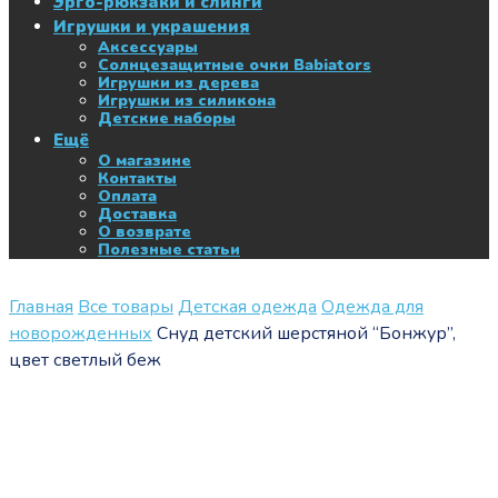
Эрго-рюкзаки и слинги
Игрушки и украшения
Аксессуары
Солнцезащитные очки Babiators
Игрушки из дерева
Игрушки из силикона
Детские наборы
Ещё
О магазине
Контакты
Оплата
Доставка
О возврате
Полезные статьи
Главная
Все товары
Детская одежда
Одежда для
новорожденных
Снуд детский шерстяной “Бонжур”,
цвет светлый беж