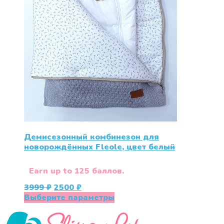
Демисезонный комбинезон для
новорождённых Fleole, цвет белый
Earn up to 125 баллов.
Первоначальная
Текущая
3999
₽
2500
₽
цена
цена:
Этот
Выберите параметры
составляла
2500 ₽.
товар
3999 ₽.
имеет