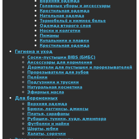
Верхняя одежда
Головные уборы и аксессуары
Крестильная одежда
Нательная одежда
Термобельё и нижнее белье
Одежда второго слоя
Носки и колготки
Пижамы
Купальники и плавки
Крестильная одежда
Гигиена и уход
Соски-пустышки BIBS (БИБС)
Аксессуары для кормления
Держатели для пустышек и прорезывателей
Прорезыватели для зубов
Пелёнки
Подгузники и трусики
Натуральная косметика
Эфирные масла
Для беременных
Верхняя одежда
Брюки, леггинсы, джинсы
Платья, сарафаны
Рубашки, туники, худи, джемпера
Футболки и майки
Шорты, юбки
Халаты, сорочки