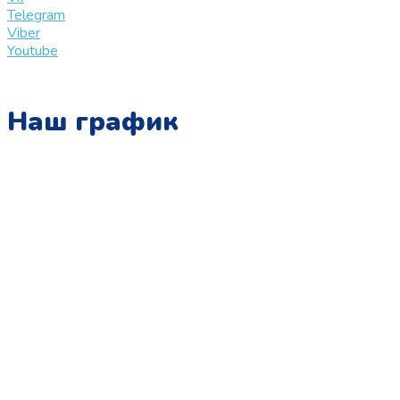
Telegram
Viber
Youtube
Наш график
Понедельник:
с 10:00 до 15:00
Вторник:
с 13:00 до 19:00
Среда:
с 10:00 до 15:00
Четверг:
с 13:00 до 19:00
Пятница:
с 10:00 до 15:00
Суббота:
с 12:00 до 18:00