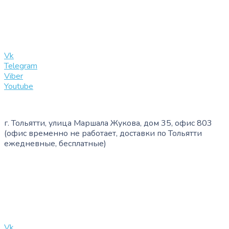
+7 (909) 365-40-53
info@slinglife.ru
Vk
Telegram
Viber
Youtube
г. Тольятти, улица Маршала Жукова, дом 35, офис 803
(офис временно не работает, доставки по Тольятти
ежедневные, бесплатные)
+7 (909) 365-40-53
info@slinglife.ru
Vk