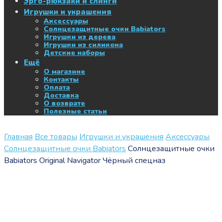
Эрго-рюкзаки и слинги
Игрушки и украшения
Аксессуары
Солнцезащитные очки Babiators
Игрушки из дерева
Игрушки из силикона
Детские наборы
Ещё
О магазине
Контакты
Оплата
Доставка
О возврате
Полезные статьи
Главная
Все товары
Игрушки и украшения
Аксессуары
Солнцезащитные очки Babiators
Солнцезащитные очки
Babiators Original Navigator Чёрный спецназ