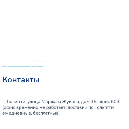
«СлингЛайф: Ушки Макушки» предлагает широкий
выбор качественных детских товаров от лучших
мировых производителей по низким ценам. Мы знаем,
что мамочкам некогда бегать по магазинам и торговым
центрам в поисках качественной одежды, игрушек и
различных детских принадлежностей. Поэтому мы
создали удобный интернет-магазин товаров для детей
и будущих мам.
Политика конфиденциальности
Публичная оферта
Контакты
г. Тольятти, улица Маршала Жукова, дом 35, офис 803
(офис временно не работает, доставки по Тольятти
ежедневные, бесплатные)