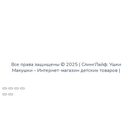
Воскресенье:
в офисе выходной
Все права защищены © 2025 | СлингЛайф: Ушки
Макушки –
Интернет-магазин детских товаров
|
Fofanov.su