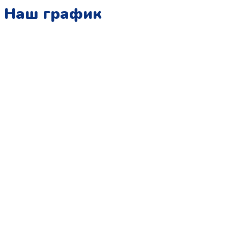
Наш график
Понедельник:
с 10:00 до 15:00
Вторник:
с 13:00 до 19:00
Среда:
с 10:00 до 15:00
Четверг:
с 13:00 до 19:00
Пятница:
с 10:00 до 15:00
Суббота:
с 12:00 до 18:00
Воскресенье:
в офисе выходной