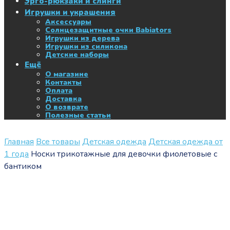
Эрго-рюкзаки и слинги
Игрушки и украшения
Аксессуары
Солнцезащитные очки Babiators
Игрушки из дерева
Игрушки из силикона
Детские наборы
Ещё
О магазине
Контакты
Оплата
Доставка
О возврате
Полезные статьи
Главная
Все товары
Детская одежда
Детская одежда от
1 года
Носки трикотажные для девочки фиолетовые с
бантиком