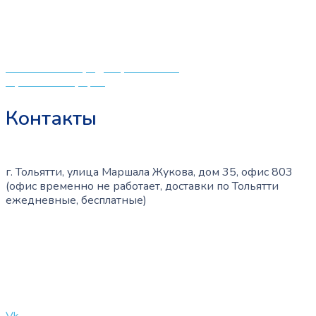
центрам в поисках качественной одежды, игрушек и
различных детских принадлежностей. Поэтому мы
создали удобный интернет-магазин товаров для детей
и будущих мам.
Политика конфиденциальности
Публичная оферта
Контакты
г. Тольятти, улица Маршала Жукова, дом 35, офис 803
(офис временно не работает, доставки по Тольятти
ежедневные, бесплатные)
+7 (909) 365-40-53
info@slinglife.ru