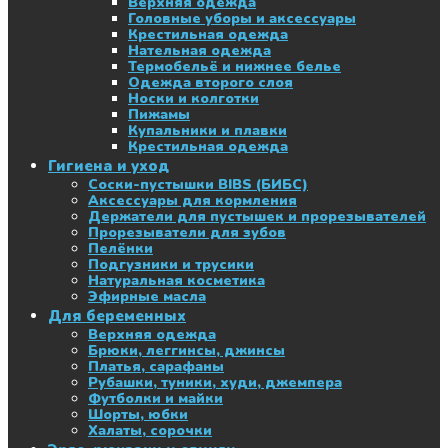
Верхняя одежда
Головные уборы и аксессуары
Крестильная одежда
Нательная одежда
Термобельё и нижнее белье
Одежда второго слоя
Носки и колготки
Пижамы
Купальники и плавки
Крестильная одежда
Гигиена и уход
Соски-пустышки BIBS (БИБС)
Аксессуары для кормления
Держатели для пустышек и прорезывателей
Прорезыватели для зубов
Пелёнки
Подгузники и трусики
Натуральная косметика
Эфирные масла
Для беременных
Верхняя одежда
Брюки, леггинсы, джинсы
Платья, сарафаны
Рубашки, туники, худи, джемпера
Футболки и майки
Шорты, юбки
Халаты, сорочки