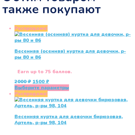
также покупают
Распродажа!
Весенняя (осенняя) куртка для девочки, р-
ры 80 и 86
Earn up to 75 баллов.
Первоначальная
Текущая
2000
₽
1500
₽
цена
цена:
Этот
Выберите параметры
составляла
1500 ₽.
товар
Распродажа!
2000 ₽.
имеет
несколько
вариаций.
Весенняя куртка для девочки бирюзовая,
Опции
Артель, р-ры 98, 104
можно
выбрать