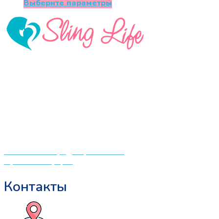
цена
цена:
Этот
Выберите параметры
составляла
5000 ₽.
товар
7899 ₽.
имеет
несколько
вариаций.
Опции
можно
«СлингЛайф: Ушки Макушки» предлагает широкий
выбрать
выбор качественных детских товаров от лучших
на
мировых производителей по низким ценам. Мы знаем,
странице
что мамочкам некогда бегать по магазинам и торговым
товара.
центрам в поисках качественной одежды, игрушек и
различных детских принадлежностей. Поэтому мы
создали удобный интернет-магазин товаров для детей
и будущих мам.
Политика конфиденциальности
Публичная оферта
Контакты