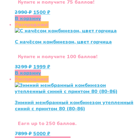
на
Купите и получите 75 баллов!
странице
Первоначальная
Текущая
2990
₽
1500
₽
товара.
цена
цена:
В корзину
составляла
1500 ₽.
Распродажа!
2990 ₽.
С начёсом комбинезон, цвет горчица
Купите и получите 100 баллов!
Первоначальная
Текущая
3299
₽
1999
₽
цена
цена:
В корзину
составляла
1999 ₽.
Распродажа!
3299 ₽.
Зимний мембранный комбинезон утепленный
синий с принтом 80 (80-86)
Earn up to 250 баллов.
Первоначальная
Текущая
7899
₽
5000
₽