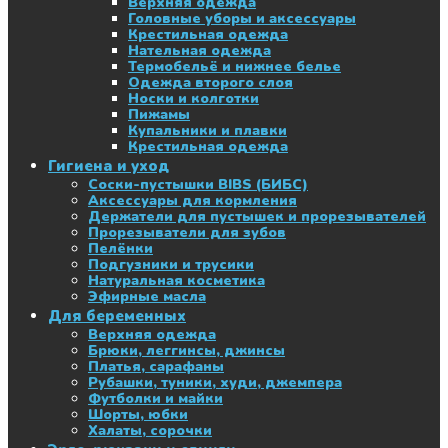
Верхняя одежда
Головные уборы и аксессуары
Крестильная одежда
Нательная одежда
Термобельё и нижнее белье
Одежда второго слоя
Носки и колготки
Пижамы
Купальники и плавки
Крестильная одежда
Гигиена и уход
Соски-пустышки BIBS (БИБС)
Аксессуары для кормления
Держатели для пустышек и прорезывателей
Прорезыватели для зубов
Пелёнки
Подгузники и трусики
Натуральная косметика
Эфирные масла
Для беременных
Верхняя одежда
Брюки, леггинсы, джинсы
Платья, сарафаны
Рубашки, туники, худи, джемпера
Футболки и майки
Шорты, юбки
Халаты, сорочки