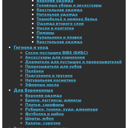
Верхняя одежда
Головные уборы и аксессуары
Крестильная одежда
Нательная одежда
Термобельё и нижнее белье
Одежда второго слоя
Носки и колготки
Пижамы
Купальники и плавки
Крестильная одежда
Гигиена и уход
Соски-пустышки BIBS (БИБС)
Аксессуары для кормления
Держатели для пустышек и прорезывателей
Прорезыватели для зубов
Пелёнки
Подгузники и трусики
Натуральная косметика
Эфирные масла
Для беременных
Верхняя одежда
Брюки, леггинсы, джинсы
Платья, сарафаны
Рубашки, туники, худи, джемпера
Футболки и майки
Шорты, юбки
Халаты, сорочки