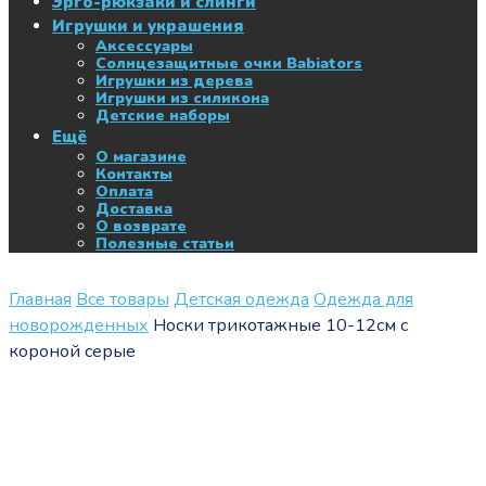
Эрго-рюкзаки и слинги
Игрушки и украшения
Аксессуары
Солнцезащитные очки Babiators
Игрушки из дерева
Игрушки из силикона
Детские наборы
Ещё
О магазине
Контакты
Оплата
Доставка
О возврате
Полезные статьи
Главная
Все товары
Детская одежда
Одежда для
новорожденных
Носки трикотажные 10-12см с
короной серые