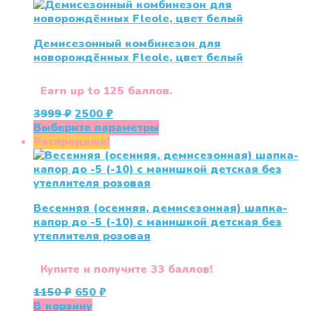
450 ₽.
имеет
несколько
вариаций.
Демисезонный комбинезон для
Опции
новорождённых Fleole, цвет белый
можно
выбрать
на
Earn up to 125 баллов.
странице
Первоначальная
Текущая
3999
₽
2500
₽
товара.
цена
цена:
Этот
Выберите параметры
составляла
2500 ₽.
товар
Распродажа!
3999 ₽.
имеет
несколько
вариаций.
Опции
Весенняя (осенняя, демисезонная) шапка-
можно
капор до -5 (-10) с манишкой детская без
выбрать
утеплителя розовая
на
странице
товара.
Купите и получите 33 баллов!
Первоначальная
Текущая
1150
₽
650
₽
цена
цена:
В корзину