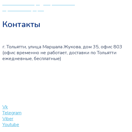
Политика конфиденциальности
Публичная оферта
Контакты
г. Тольятти, улица Маршала Жукова, дом 35, офис 803
(офис временно не работает, доставки по Тольятти
ежедневные, бесплатные)
+7 (909) 365-40-53
info@slinglife.ru
Vk
Telegram
Viber
Youtube