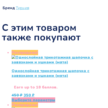
Бренд
Турция
С этим товаром
также покупают
Распродажа!
Однослойная трикотажная шапочка с
завязками и ушками (мята)
Earn up to 18 баллов.
Первоначальная
Текущая
450
₽
350
₽
цена
цена:
Этот
Выберите параметры
составляла
350 ₽.
товар
Распродажа!