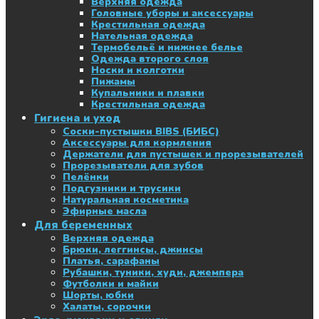
Верхняя одежда
Головные уборы и аксессуары
Крестильная одежда
Нательная одежда
Термобельё и нижнее белье
Одежда второго слоя
Носки и колготки
Пижамы
Купальники и плавки
Крестильная одежда
Гигиена и уход
Соски-пустышки BIBS (БИБС)
Аксессуары для кормления
Держатели для пустышек и прорезывателей
Прорезыватели для зубов
Пелёнки
Подгузники и трусики
Натуральная косметика
Эфирные масла
Для беременных
Верхняя одежда
Брюки, леггинсы, джинсы
Платья, сарафаны
Рубашки, туники, худи, джемпера
Футболки и майки
Шорты, юбки
Халаты, сорочки