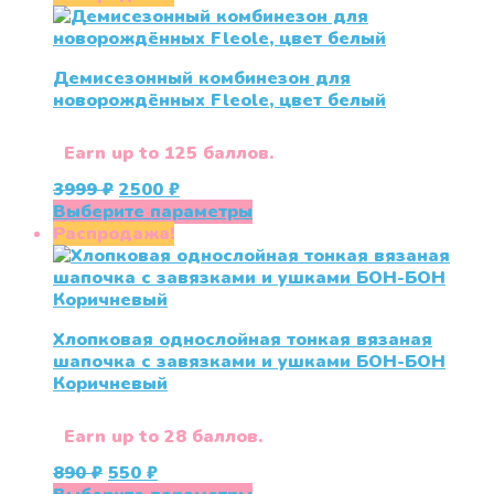
3999 ₽.
имеет
несколько
вариаций.
Демисезонный комбинезон для
Опции
новорождённых Fleole, цвет белый
можно
выбрать
на
Earn up to 125 баллов.
странице
Первоначальная
Текущая
3999
₽
2500
₽
товара.
цена
цена:
Этот
Выберите параметры
составляла
2500 ₽.
товар
Распродажа!
3999 ₽.
имеет
несколько
вариаций.
Опции
Хлопковая однослойная тонкая вязаная
можно
шапочка с завязками и ушками БОН-БОН
выбрать
Коричневый
на
странице
товара.
Earn up to 28 баллов.
Первоначальная
Текущая
890
₽
550
₽