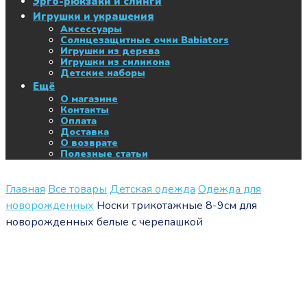
Эрго-рюкзаки и слинги
Игрушки и украшения
Аксессуары
Солнцезащитные очки Babiators
Игрушки из дерева
Игрушки из силикона
Детские наборы
Ещё
О магазине
Контакты
Оплата
Доставка
О возврате
Полезные статьи
Главная
Все товары
Детская одежда
Одежда для
новорожденных
Носки трикотажные 8-9см для
новорожденных белые с черепашкой