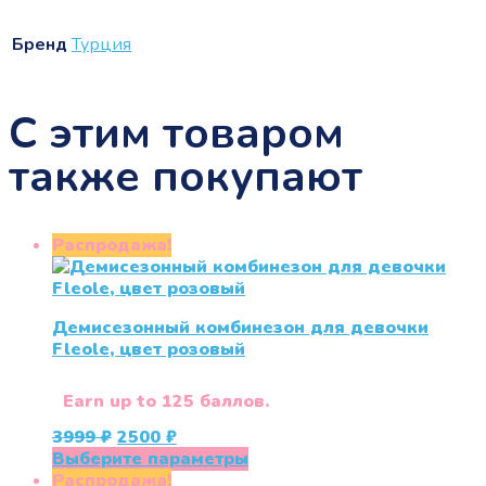
Бренд
Турция
С этим товаром
также покупают
Распродажа!
Демисезонный комбинезон для девочки
Fleole, цвет розовый
Earn up to 125 баллов.
Первоначальная
Текущая
3999
₽
2500
₽
цена
цена:
Этот
Выберите параметры
составляла
2500 ₽.
товар
Распродажа!