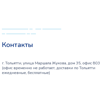
центрам в поисках качественной одежды, игрушек и
различных детских принадлежностей. Поэтому мы
создали удобный интернет-магазин товаров для детей
и будущих мам.
Политика конфиденциальности
Публичная оферта
Контакты
г. Тольятти, улица Маршала Жукова, дом 35, офис 803
(офис временно не работает, доставки по Тольятти
ежедневные, бесплатные)
+7 (909) 365-40-53
info@slinglife.ru