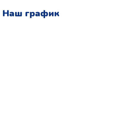
Наш график
Понедельник:
с 10:00 до 15:00
Вторник:
с 13:00 до 19:00
Среда:
с 10:00 до 15:00
Четверг:
с 13:00 до 19:00
Пятница:
с 10:00 до 15:00
Суббота:
с 12:00 до 18:00
Воскресенье:
в офисе выходной