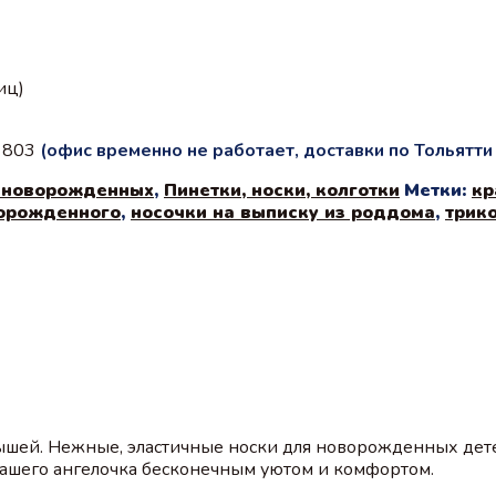
иц)
с 803
(офис временно не работает, доставки по Тольятт
 новорожденных
,
Пинетки, носки, колготки
Метки:
кр
ворожденного
,
носочки на выписку из роддома
,
трик
шей. Нежные, эластичные носки для новорожденных дете
вашего ангелочка бесконечным уютом и комфортом.