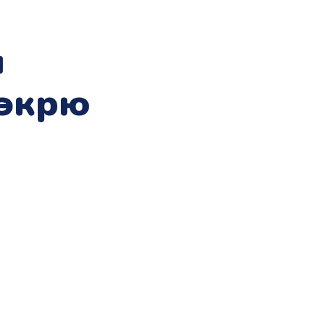
я
экрю