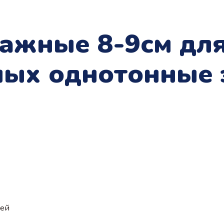
тажные 8-9см дл
ых однотонные 
ией