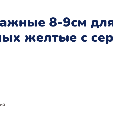
тажные 8-9см дл
ых желтые с се
ией