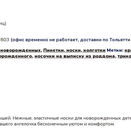
иц)
с 803
(офис временно не работает, доставки по Тольятт
 новорожденных
,
Пинетки, носки, колготки
Метки:
кр
ворожденного
,
носочки на выписку из роддома
,
трик
шей. Нежные, эластичные носки для новорожденных дете
вашего ангелочка бесконечным уютом и комфортом.