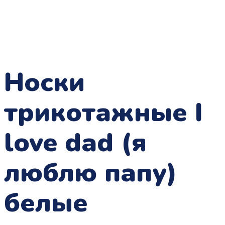
Носки
трикотажные I
love dad (я
люблю папу)
белые