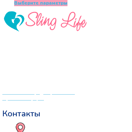
цена
цена:
Этот
Выберите параметры
составляла
2500 ₽.
товар
6290 ₽.
имеет
несколько
вариаций.
Опции
можно
«СлингЛайф: Ушки Макушки» предлагает широкий
выбрать
выбор качественных детских товаров от лучших
на
мировых производителей по низким ценам. Мы знаем,
странице
что мамочкам некогда бегать по магазинам и торговым
товара.
центрам в поисках качественной одежды, игрушек и
различных детских принадлежностей. Поэтому мы
создали удобный интернет-магазин товаров для детей
и будущих мам.
Политика конфиденциальности
Публичная оферта
Контакты