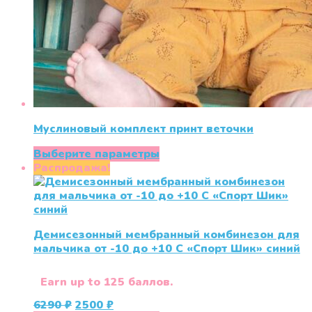
Муслиновый комплект принт веточки
Этот
Выберите параметры
товар
Распродажа!
имеет
несколько
вариаций.
Опции
Демисезонный мембранный комбинезон для
можно
мальчика от -10 до +10 С «Спорт Шик» синий
выбрать
на
странице
Earn up to 125 баллов.
товара.
Первоначальная
Текущая
6290
₽
2500
₽