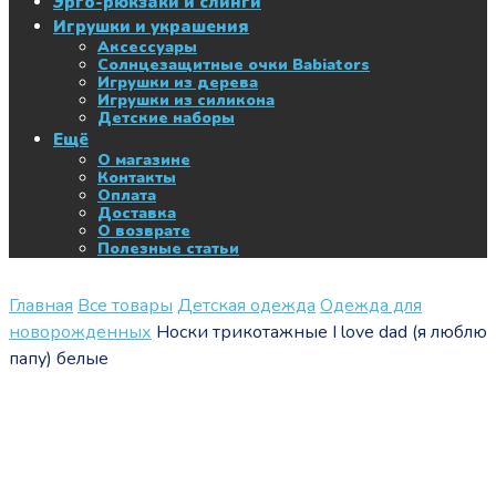
Эрго-рюкзаки и слинги
Игрушки и украшения
Аксессуары
Солнцезащитные очки Babiators
Игрушки из дерева
Игрушки из силикона
Детские наборы
Ещё
О магазине
Контакты
Оплата
Доставка
О возврате
Полезные статьи
Главная
Все товары
Детская одежда
Одежда для
новорожденных
Носки трикотажные I love dad (я люблю
папу) белые