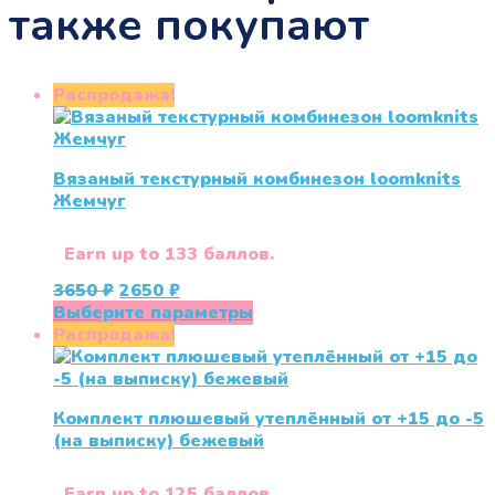
также покупают
Распродажа!
Вязаный текстурный комбинезон loomknits
Жемчуг
Earn up to 133 баллов.
Первоначальная
Текущая
3650
₽
2650
₽
цена
цена:
Этот
Выберите параметры
составляла
2650 ₽.
товар
Распродажа!
3650 ₽.
имеет
несколько
вариаций.
Комплект плюшевый утеплённый от +15 до -5
Опции
(на выписку) бежевый
можно
выбрать
на
Earn up to 125 баллов.