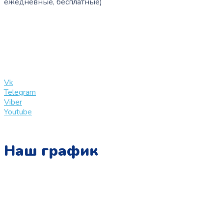
ежедневные, бесплатные)
+7 (909) 365-40-53
info@slinglife.ru
Vk
Telegram
Viber
Youtube
Наш график
Понедельник:
с 10:00 до 15:00
Вторник:
с 13:00 до 19:00