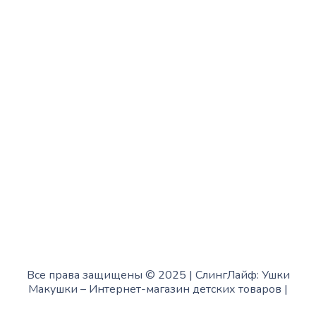
Среда:
с 10:00 до 15:00
Четверг:
с 13:00 до 19:00
Пятница:
с 10:00 до 15:00
Суббота:
с 12:00 до 18:00
Воскресенье:
в офисе выходной
Все права защищены © 2025 | СлингЛайф: Ушки
Макушки –
Интернет-магазин детских товаров
|
Fofanov.su