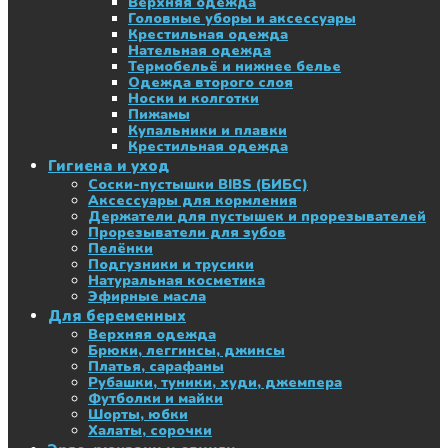
Верхняя одежда
Головные уборы и аксессуары
Крестильная одежда
Нательная одежда
Термобельё и нижнее белье
Одежда второго слоя
Носки и колготки
Пижамы
Купальники и плавки
Крестильная одежда
Гигиена и уход
Соски-пустышки BIBS (БИБС)
Аксессуары для кормления
Держатели для пустышек и прорезывателей
Прорезыватели для зубов
Пелёнки
Подгузники и трусики
Натуральная косметика
Эфирные масла
Для беременных
Верхняя одежда
Брюки, леггинсы, джинсы
Платья, сарафаны
Рубашки, туники, худи, джемпера
Футболки и майки
Шорты, юбки
Халаты, сорочки