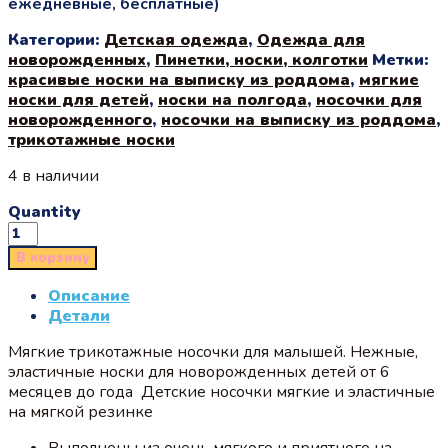
ежедневные, бесплатные)
Категории:
Детская одежда
,
Одежда для
новорожденных
,
Пинетки, носки, колготки
Метки:
красивые носки на выписку из роддома
,
мягкие
носки для детей
,
носки на полгода
,
носочки для
новорожденного
,
носочки на выписку из роддома
,
трикотажные носки
4 в наличии
Quantity
В корзину
Описание
Детали
Мягкие трикотажные носочки для малышей. Нежные,
эластичные носки для новорожденных детей от 6
месяцев до года Детские носочки мягкие и эластичные
на мягкой резинке
Выполнены из очень мягкого и приятного на