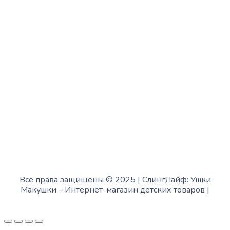
Четверг:
с 13:00 до 19:00
Пятница:
с 10:00 до 15:00
Суббота:
с 12:00 до 18:00
Воскресенье:
в офисе выходной
Все права защищены © 2025 | СлингЛайф: Ушки
Макушки –
Интернет-магазин детских товаров
|
Fofanov.su