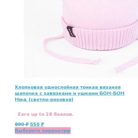
Хлопковая однослойная тонкая вязаная
шапочка с завязками и ушками БОН-БОН
Нюд (светло-розовая)
Earn up to 28 баллов.
Первоначальная
Текущая
890
₽
550
₽
цена
цена:
Этот
Выберите параметры
составляла
550 ₽.
товар