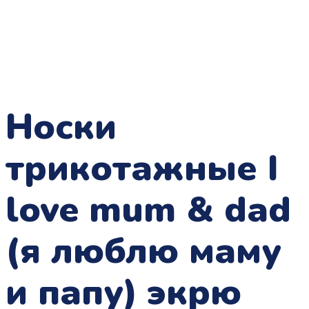
Носки
трикотажные I
love mum & dad
(я люблю маму
и папу) экрю