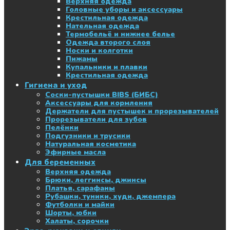
Верхняя одежда
Головные уборы и аксессуары
Крестильная одежда
Нательная одежда
Термобельё и нижнее белье
Одежда второго слоя
Носки и колготки
Пижамы
Купальники и плавки
Крестильная одежда
Гигиена и уход
Соски-пустышки BIBS (БИБС)
Аксессуары для кормления
Держатели для пустышек и прорезывателей
Прорезыватели для зубов
Пелёнки
Подгузники и трусики
Натуральная косметика
Эфирные масла
Для беременных
Верхняя одежда
Брюки, леггинсы, джинсы
Платья, сарафаны
Рубашки, туники, худи, джемпера
Футболки и майки
Шорты, юбки
Халаты, сорочки