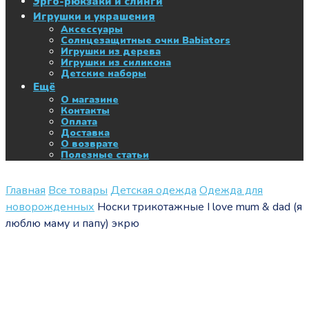
Эрго-рюкзаки и слинги
Игрушки и украшения
Аксессуары
Солнцезащитные очки Babiators
Игрушки из дерева
Игрушки из силикона
Детские наборы
Ещё
О магазине
Контакты
Оплата
Доставка
О возврате
Полезные статьи
Главная
Все товары
Детская одежда
Одежда для
новорожденных
Носки трикотажные I love mum & dad (я
люблю маму и папу) экрю