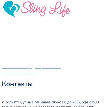
890 ₽.
имеет
несколько
вариаций.
Опции
можно
«СлингЛайф: Ушки Макушки» предлагает широкий
выбрать
выбор качественных детских товаров от лучших
на
мировых производителей по низким ценам. Мы знаем,
странице
что мамочкам некогда бегать по магазинам и торговым
товара.
центрам в поисках качественной одежды, игрушек и
различных детских принадлежностей. Поэтому мы
создали удобный интернет-магазин товаров для детей
и будущих мам.
Политика конфиденциальности
Публичная оферта
Контакты
г. Тольятти, улица Маршала Жукова, дом 35, офис 803