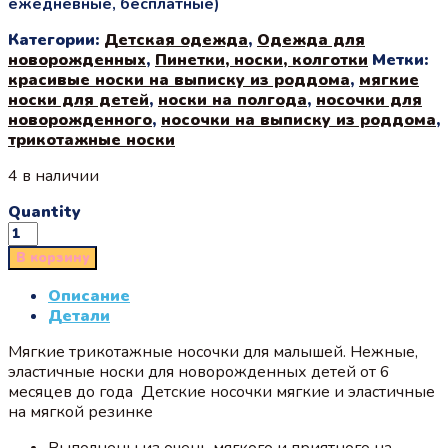
ежедневные, бесплатные)
Категории:
Детская одежда
,
Одежда для
новорожденных
,
Пинетки, носки, колготки
Метки:
красивые носки на выписку из роддома
,
мягкие
носки для детей
,
носки на полгода
,
носочки для
новорожденного
,
носочки на выписку из роддома
,
трикотажные носки
4 в наличии
Quantity
В корзину
Описание
Детали
Мягкие трикотажные носочки для малышей. Нежные,
эластичные носки для новорожденных детей от 6
месяцев до года Детские носочки мягкие и эластичные
на мягкой резинке
Выполнены из очень мягкого и приятного на