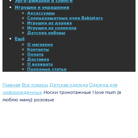
Эрго-рюкзаки и слинги
Игрушки и украшения
Аксессуары
Солнцезащитные очки Babiators
Игрушки из дерева
Игрушки из силикона
Детские наборы
Ещё
О магазине
Контакты
Оплата
Доставка
О возврате
Полезные статьи
Главная
Все товары
Детская одежда
Одежда для
новорожденных
Носки трикотажные I love mum (я
люблю маму) розовые