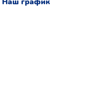
Наш график
Понедельник:
с 10:00 до 15:00
Вторник:
с 13:00 до 19:00
Среда:
с 10:00 до 15:00
Четверг:
с 13:00 до 19:00
Пятница:
с 10:00 до 15:00
Суббота:
с 12:00 до 18:00
Воскресенье:
в офисе выходной