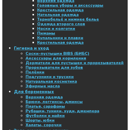
Верхняя одежда
Головные уборы и аксессуары
Крестильная одежда
Нательная одежда
Термобельё и нижнее белье
Одежда второго слоя
Носки и колготки
Пижамы
Купальники и плавки
Крестильная одежда
Гигиена и уход
Соски-пустышки BIBS (БИБС)
Аксессуары для кормления
Держатели для пустышек и прорезывателей
Прорезыватели для зубов
Пелёнки
Подгузники и трусики
Натуральная косметика
Эфирные масла
Для беременных
Верхняя одежда
Брюки, леггинсы, джинсы
Платья, сарафаны
Рубашки, туники, худи, джемпера
Футболки и майки
Шорты, юбки
Халаты, сорочки