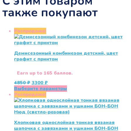
С этим товаром
также покупают
Распродажа!
Демисезонный комбинезон детский, цвет
графит с принтом
Earn up to 165 баллов.
Первоначальная
Текущая
4850
₽
3300
₽
цена
цена:
Этот
Выберите параметры
составляла
3300 ₽.
товар
Распродажа!
4850 ₽.
имеет
несколько
вариаций.
Опции
Хлопковая однослойная тонкая вязаная
можно
шапочка с завязками и ушками БОН-БОН
выбрать