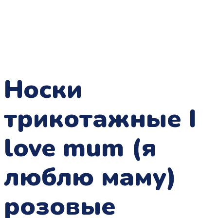
Носки
трикотажные I
love mum (я
люблю маму)
розовые