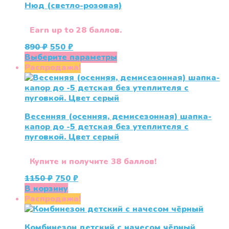
Нюд (светло-розовая)
на
странице
товара.
Earn up to 28 баллов.
Первоначальная
Текущая
890
₽
550
₽
цена
цена:
Этот
Выберите параметры
составляла
550 ₽.
товар
Распродажа!
890 ₽.
имеет
несколько
вариаций.
Опции
Весенняя (осенняя, демисезонная) шапка-
можно
капор до -5 детская без утеплителя с
выбрать
пуговкой. Цвет серый
на
странице
товара.
Купите и получите 38 баллов!
Первоначальная
Текущая
1150
₽
750
₽
цена
цена:
В корзину
составляла
750 ₽.
Распродажа!
1150 ₽.
Комбинезон детский с начесом чёрный