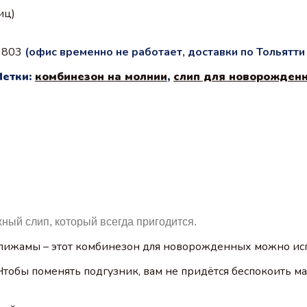
иц)
с 803
(офис временно не работает, доставки по Тольятт
Метки:
комбинезон на молнии
,
слип для новорожден
ый слип, который всегда пригодится.
и пижамы – этот комбинезон для новорожденных можно исп
Чтобы поменять подгузник, вам не придётся беспокоить ма