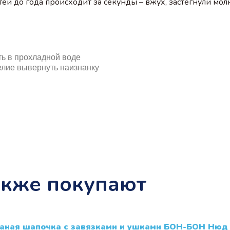
й до года происходит за секунды – вжух, застегнули молн
ь в прохладной воде
делие вывернуть наизнанку
акже покупают