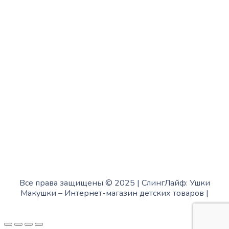
с 10:00 до 15:00
Четверг:
с 13:00 до 19:00
Пятница:
с 10:00 до 15:00
Суббота:
с 12:00 до 18:00
Воскресенье:
в офисе выходной
Все права защищены © 2025 | СлингЛайф: Ушки
Макушки –
Интернет-магазин детских товаров
|
Fofanov.su