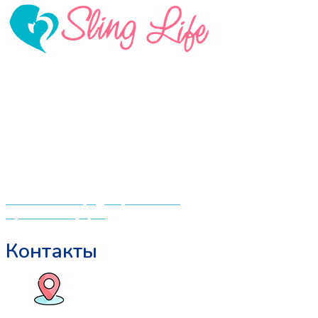
890 ₽.
имеет
несколько
вариаций.
Опции
можно
«СлингЛайф: Ушки Макушки» предлагает широкий
выбрать
выбор качественных детских товаров от лучших
на
мировых производителей по низким ценам. Мы знаем,
странице
что мамочкам некогда бегать по магазинам и торговым
товара.
центрам в поисках качественной одежды, игрушек и
различных детских принадлежностей. Поэтому мы
создали удобный интернет-магазин товаров для детей
и будущих мам.
Политика конфиденциальности
Публичная оферта
Контакты