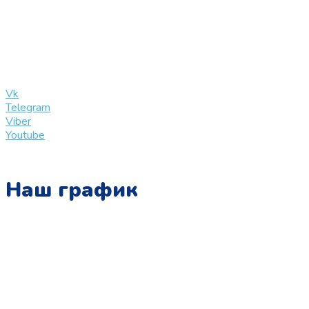
+7 (909) 365-40-53
info@slinglife.ru
Vk
Telegram
Viber
Youtube
Наш график
Понедельник:
с 10:00 до 15:00
Вторник:
с 13:00 до 19:00
Среда: