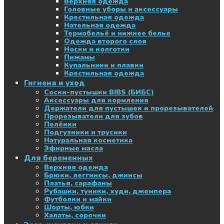
Верхняя одежда
Головные уборы и аксессуары
Крестильная одежда
Нательная одежда
Термобельё и нижнее белье
Одежда второго слоя
Носки и колготки
Пижамы
Купальники и плавки
Крестильная одежда
Гигиена и уход
Соски-пустышки BIBS (БИБС)
Аксессуары для кормления
Держатели для пустышек и прорезывателей
Прорезыватели для зубов
Пелёнки
Подгузники и трусики
Натуральная косметика
Эфирные масла
Для беременных
Верхняя одежда
Брюки, леггинсы, джинсы
Платья, сарафаны
Рубашки, туники, худи, джемпера
Футболки и майки
Шорты, юбки
Халаты, сорочки