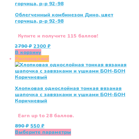
Облегченный комбинезон Дино, цвет
горчица, р-р 92-98
Купите и получите 115 баллов!
Первоначальная
Текущая
2790
₽
2300
₽
цена
цена:
В корзину
составляла
2300 ₽.
Распродажа!
2790 ₽.
Хлопковая однослойная тонкая вязаная
шапочка с завязками и ушками БОН-БОН
Коричневый
Earn up to 28 баллов.
Первоначальная
Текущая
890
₽
550
₽
цена
цена:
Этот
Выберите параметры
составляла
550 ₽.
товар