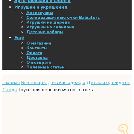
Эрго-рюкзаки и слинги
Игрушки и украшения
Аксессуары
Солнцезащитные очки Babiators
Игрушки из дерева
Игрушки из силикона
Детские наборы
Ещё
О магазине
Контакты
Оплата
Доставка
О возврате
Полезные статьи
Главная
Все товары
Детская одежда
Детская одежда от
1 года
Трусы для девочки мятного цвета