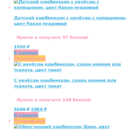
Детский комбинезон с начёсом с капюшоном,
цвет Какао пудровый
Купите и получите 97 баллов!
1930
₽
В корзину
Распродажа!
С начёсом комбинезон, сзади молния для
туалета, цвет томат
Купите и получите 148 баллов!
Первоначальная
Текущая
3290
₽
2950
₽
цена
цена:
В корзину
составляла
2950 ₽.
Распродажа!
3290 ₽.