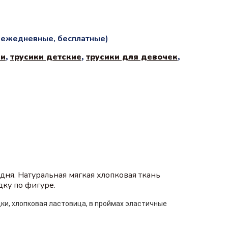
и ежедневные, бесплатные)
ки
,
трусики детские
,
трусики для девочек
,
дня. Натуральная мягкая хлопковая ткань
дку по фигуре.
ки, хлопковая ластовица, в проймах эластичные