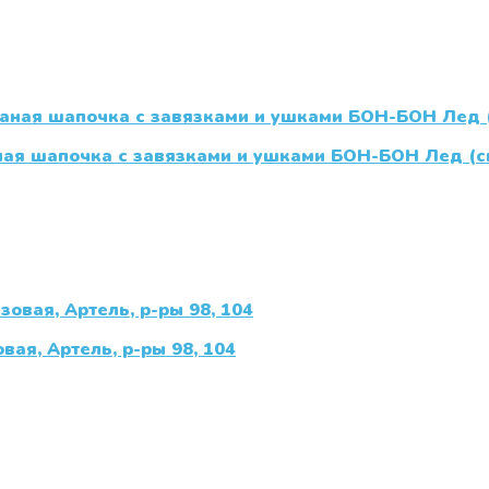
ная шапочка с завязками и ушками БОН-БОН Лед (с
ая, Артель, р-ры 98, 104