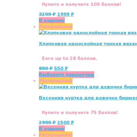
Купите и получите 100 баллов!
Первоначальная
Текущая
3299
₽
1999
₽
цена
цена:
В корзину
составляла
1999 ₽.
Распродажа!
3299 ₽.
Хлопковая однослойная тонкая вяза
Earn up to 28 баллов.
Первоначальная
Текущая
890
₽
550
₽
цена
цена:
Этот
Выберите параметры
составляла
550 ₽.
товар
Распродажа!
890 ₽.
имеет
несколько
Весенняя куртка для девочки бирюзов
вариаций.
Опции
можно
Купите и получите 75 баллов!
выбрать
Первоначальная
Текущая
2990
₽
1500
₽
на
цена
цена:
В корзину
странице
составляла
1500 ₽.
Распродажа!
товара.