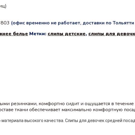
иц)
с 803
(офис временно не работает, доставки по Тольятт
жнее белье
Метки:
слипы детские
,
слипы для девоч
ными резинками, комфортно сидит и ощущается в течение 
составе ткани обеспечивает максимально комфортную поса
 материала высокого качества. Слипы для девочек средней посад