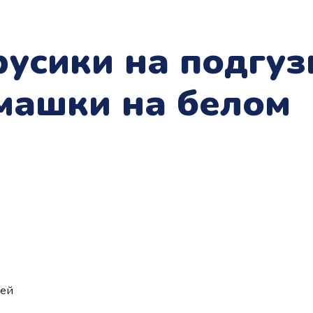
усики на подгуз
машки на белом
ией