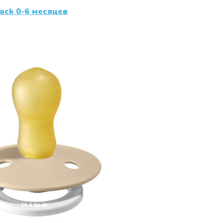
ack 0-6 меcяцев