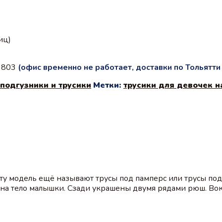
иц)
с 803
(офис временно не работает, доставки по Тольятт
подгузники и трусики
Метки:
трусики для девочек н
ту модель ещё называют трусы под памперс или трусы под
ы на тело малышки. Сзади украшены двумя рядами рюш. Во