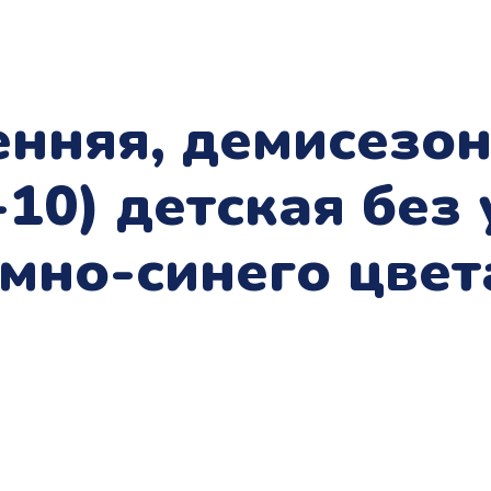
енняя, демисезо
-10) детская без
мно-синего цвет