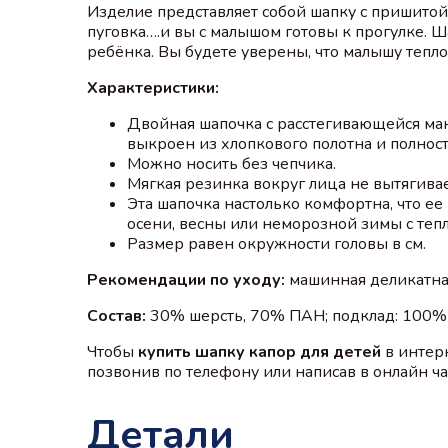
Изделие представляет собой шапку с пришито
пуговка….и вы с малышом готовы к прогулке. 
ребёнка. Вы будете уверены, что малышу тепл
Характеристики:
Двойная шапочка с расстегивающейся ма
выкроен из хлопкового полотна и полнос
Можно носить без чепчика.
Мягкая резинка вокруг лица не вытягивае
Эта шапочка настолько комфортна, что е
осени, весны или неморозной зимы с те
Размер равен окружности головы в см.
Рекомендации по уходу:
машинная деликатная
Состав:
30% шерсть, 70% ПАН; подклад: 100% 
Чтобы
купить шапку капор для детей
в интер
позвонив по телефону или написав в онлайн чат
Детали