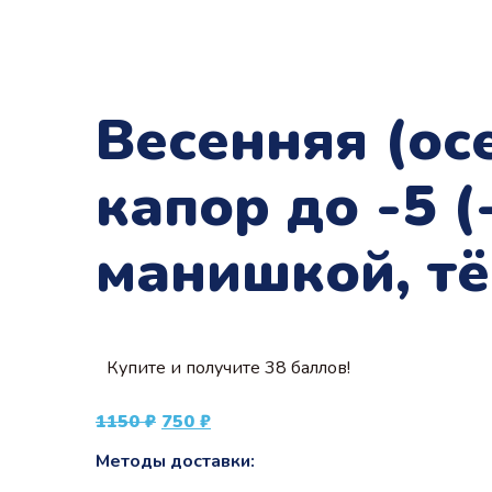
Весенняя (ос
капор до -5 (
манишкой, тё
Купите и получите 38 баллов!
Первоначальная
Текущая
1150
₽
750
₽
цена
цена:
Методы доставки:
составляла
750 ₽.
1150 ₽.