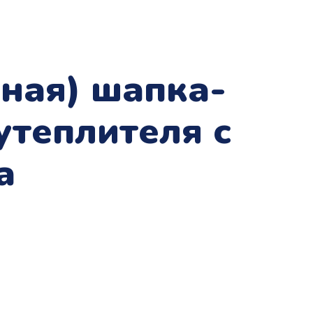
нная) шапка-
 утеплителя с
а