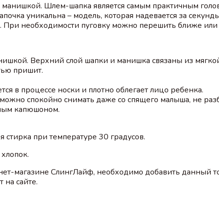
й манишкой. Шлем-шапка является самым практичным голо
Шапочка уникальна – модель, которая надевается за секун
о. При необходимости пуговку можно перешить ближе или
нишкой. Верхний слой шапки и манишка связаны из мягко
тью пришит.
тся в процессе носки и плотно облегает лицо ребенка.
е можно спокойно снимать даже со спящего малыша, не раз
плым капюшоном.
 стирка при температуре 30 градусов.
хлопок.
нет-магазине СлингЛайф, необходимо добавить данный то
 на сайте.