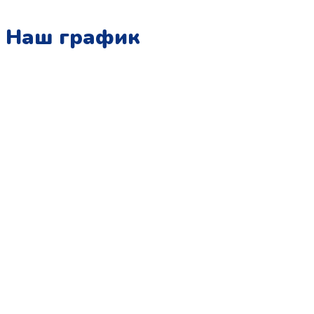
Наш график
Понедельник:
с 10:00 до 15:00
Вторник:
с 13:00 до 19:00
Среда:
с 10:00 до 15:00
Четверг:
с 13:00 до 19:00
Пятница:
с 10:00 до 15:00
Суббота:
с 12:00 до 18:00
Воскресенье:
в офисе выходной