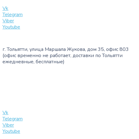
info@slinglife.ru
Vk
Telegram
Viber
Youtube
г. Тольятти, улица Маршала Жукова, дом 35, офис 803
(офис временно не работает, доставки по Тольятти
ежедневные, бесплатные)
+7 (909) 365-40-53
info@slinglife.ru
Vk
Telegram
Viber
Youtube