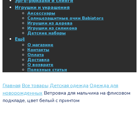
Эрго-рюкзаки и слинги
Игрушки и украшения
Аксессуары
Солнцезащитные очки Babiators
Игрушки из дерева
Игрушки из силикона
Детские наборы
Ещё
О магазине
Контакты
Оплата
Доставка
О возврате
Полезные статьи
Главная
Все товары
Детская одежда
Одежда для
новорожденных
Ветровка для мальчика на флисовом
подкладе, цвет белый с принтом