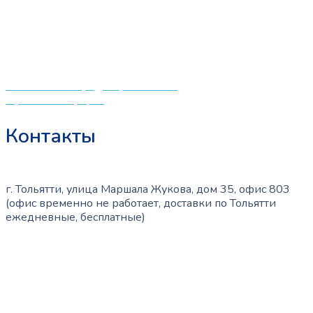
что мамочкам некогда бегать по магазинам и торговым
выбрать
центрам в поисках качественной одежды, игрушек и
на
различных детских принадлежностей. Поэтому мы
странице
создали удобный интернет-магазин товаров для детей
товара.
и будущих мам.
Политика конфиденциальности
Публичная оферта
Контакты
г. Тольятти, улица Маршала Жукова, дом 35, офис 803
(офис временно не работает, доставки по Тольятти
ежедневные, бесплатные)
+7 (909) 365-40-53