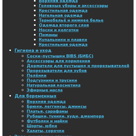
Верхняя одежда
Головные уборы и аксессуары
Крестильная одежда
Нательная одежда
Термобельё и нижнее белье
Одежда второго слоя
Носки и колготки
Пижамы
Купальники и плавки
Крестильная одежда
Гигиена и уход
Соски-пустышки BIBS (БИБС)
Аксессуары для кормления
Держатели для пустышек и прорезывателей
Прорезыватели для зубов
Пелёнки
Подгузники и трусики
Натуральная косметика
Эфирные масла
Для беременных
Верхняя одежда
Брюки, леггинсы, джинсы
Платья, сарафаны
Рубашки, туники, худи, джемпера
Футболки и майки
Шорты, юбки
Халаты, сорочки