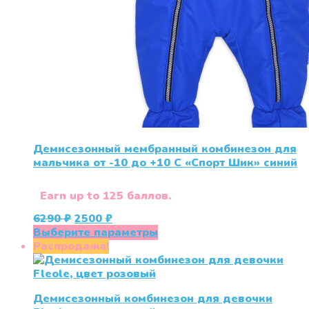
Демисезонный мембранный комбинезон для
мальчика от -10 до +10 С «Спорт Шик» синий
Earn up to 125 баллов.
Первоначальная
Текущая
6290
₽
2500
₽
цена
цена:
Этот
Выберите параметры
составляла
2500 ₽.
товар
Распродажа!
6290 ₽.
имеет
несколько
вариаций.
Демисезонный комбинезон для девочки
Опции