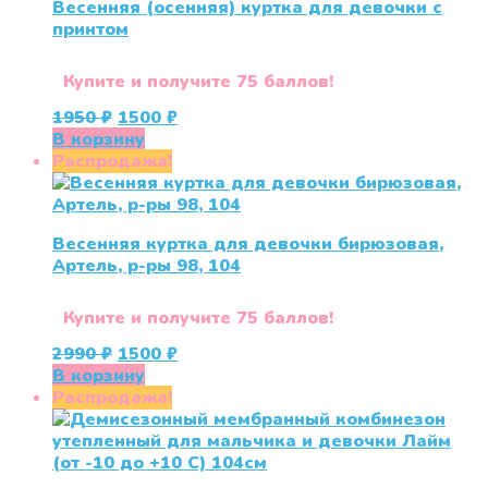
Весенняя (осенняя) куртка для девочки с
принтом
Купите и получите 75 баллов!
Первоначальная
Текущая
1950
₽
1500
₽
цена
цена:
В корзину
составляла
1500 ₽.
Распродажа!
1950 ₽.
Весенняя куртка для девочки бирюзовая,
Артель, р-ры 98, 104
Купите и получите 75 баллов!
Первоначальная
Текущая
2990
₽
1500
₽
цена
цена:
В корзину
составляла
1500 ₽.
Распродажа!
2990 ₽.