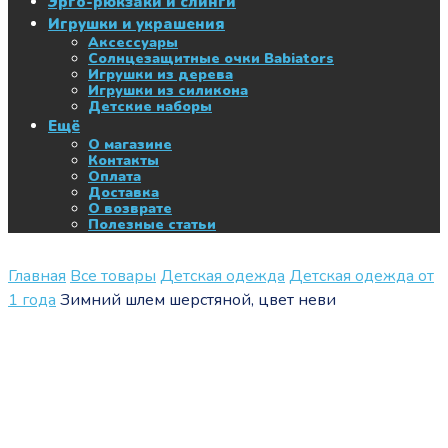
Эрго-рюкзаки и слинги
Игрушки и украшения
Аксессуары
Солнцезащитные очки Babiators
Игрушки из дерева
Игрушки из силикона
Детские наборы
Ещё
О магазине
Контакты
Оплата
Доставка
О возврате
Полезные статьи
Главная
Все товары
Детская одежда
Детская одежда от
1 года
Зимний шлем шерстяной, цвет неви