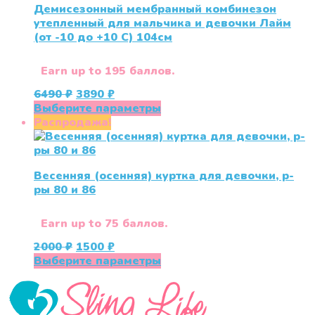
Демисезонный мембранный комбинезон
утепленный для мальчика и девочки Лайм
(от -10 до +10 С) 104см
Earn up to 195 баллов.
Первоначальная
Текущая
6490
₽
3890
₽
цена
цена:
Этот
Выберите параметры
составляла
3890 ₽.
товар
Распродажа!
6490 ₽.
имеет
несколько
вариаций.
Весенняя (осенняя) куртка для девочки, р-
Опции
ры 80 и 86
можно
выбрать
на
Earn up to 75 баллов.
странице
Первоначальная
Текущая
2000
₽
1500
₽
товара.
цена
цена:
Этот
Выберите параметры
составляла
1500 ₽.
товар
2000 ₽.
имеет
несколько