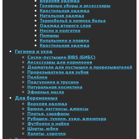
Верхняя одежда
Головные уборы и аксессуары
Крестильная одежда
Нательная одежда
Термобельё и нижнее белье
Одежда второго слоя
Носки и колготки
Пижамы
Купальники и плавки
Крестильная одежда
Гигиена и уход
Соски-пустышки BIBS (БИБС)
Аксессуары для кормления
Держатели для пустышек и прорезывателей
Прорезыватели для зубов
Пелёнки
Подгузники и трусики
Натуральная косметика
Эфирные масла
Для беременных
Верхняя одежда
Брюки, леггинсы, джинсы
Платья, сарафаны
Рубашки, туники, худи, джемпера
Футболки и майки
Шорты, юбки
Халаты, сорочки