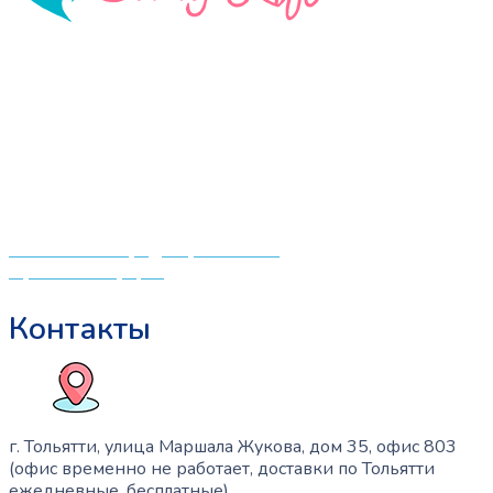
вариаций.
Опции
можно
«СлингЛайф: Ушки Макушки» предлагает широкий
выбрать
выбор качественных детских товаров от лучших
на
мировых производителей по низким ценам. Мы знаем,
странице
что мамочкам некогда бегать по магазинам и торговым
товара.
центрам в поисках качественной одежды, игрушек и
различных детских принадлежностей. Поэтому мы
создали удобный интернет-магазин товаров для детей
и будущих мам.
Политика конфиденциальности
Публичная оферта
Контакты
г. Тольятти, улица Маршала Жукова, дом 35, офис 803
(офис временно не работает, доставки по Тольятти
ежедневные, бесплатные)