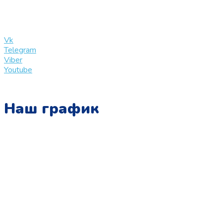
info@slinglife.ru
Vk
Telegram
Viber
Youtube
Наш график
Понедельник:
с 10:00 до 15:00
Вторник:
с 13:00 до 19:00
Среда:
с 10:00 до 15:00
Четверг:
с 13:00 до 19:00