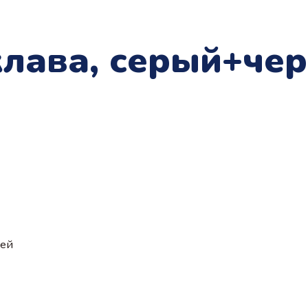
клава, серый+че
ией