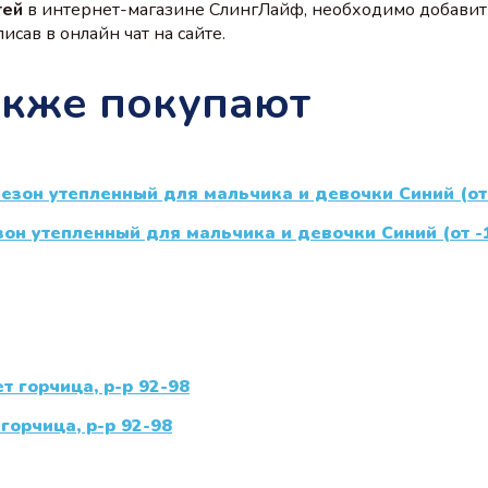
тей
в интернет-магазине СлингЛайф, необходимо добавит
сав в онлайн чат на сайте.
акже покупают
 утепленный для мальчика и девочки Синий (от -1
горчица, р-р 92-98