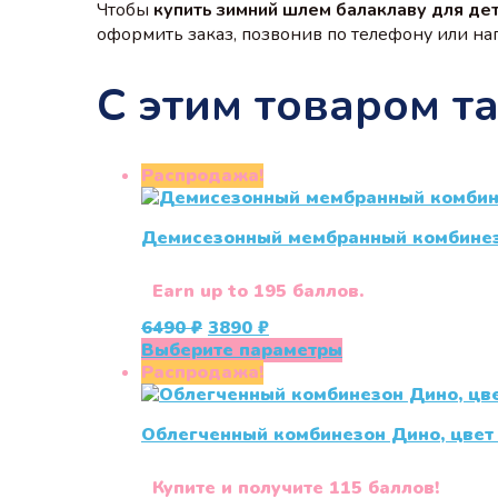
Чтобы
купить зимний шлем балаклаву для де
оформить заказ, позвонив по телефону или напи
С этим товаром т
Распродажа!
Демисезонный мембранный комбинезон
Earn up to 195 баллов.
Первоначальная
Текущая
6490
₽
3890
₽
цена
цена:
Этот
Выберите параметры
составляла
3890 ₽.
товар
Распродажа!
6490 ₽.
имеет
несколько
Облегченный комбинезон Дино, цвет 
вариаций.
Опции
можно
Купите и получите 115 баллов!