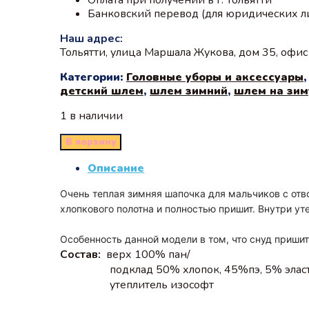
Банковский перевод (для юридических л
Наш адрес:
Тольятти, улица Маршала Жукова, дом 35, офи
Категории:
Головные уборы и аксессуары
детский шлем
,
шлем зимний
,
шлем на зим
1 в наличии
В корзину
Описание
Очень теплая зимняя шапочка для мальчиков с отво
хлопкового полотна и полностью пришит. Внутри у
Особенность данной модели в том, что снуд пришит
Состав:
верх 100% пан/
подклад 50% хлопок, 45%пэ, 5% элас
утеплитель изософт