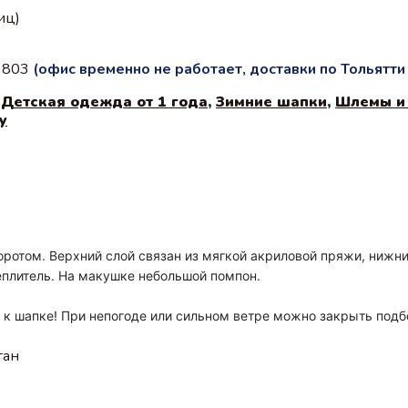
иц)
с 803
(офис временно не работает, доставки по Тольятт
,
Детская одежда от 1 года
,
Зимние шапки
,
Шлемы и
у
ротом. Верхний слой связан из мягкой акриловой пряжи, нижни
теплитель. На макушке небольшой помпон.
 к шапке! При непогоде или сильном ветре можно закрыть подб
тан