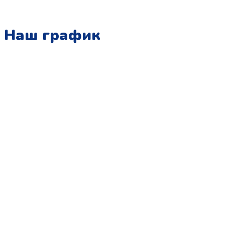
Наш график
Понедельник:
с 10:00 до 15:00
Вторник:
с 13:00 до 19:00
Среда:
с 10:00 до 15:00
Четверг:
с 13:00 до 19:00
Пятница:
с 10:00 до 15:00
Суббота:
с 12:00 до 18:00
Воскресенье:
в офисе выходной