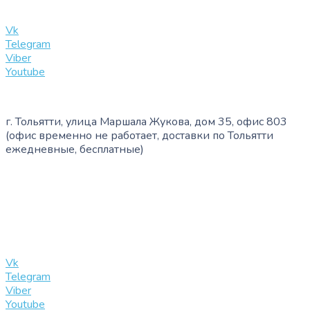
info@slinglife.ru
Vk
Telegram
Viber
Youtube
г. Тольятти, улица Маршала Жукова, дом 35, офис 803
(офис временно не работает, доставки по Тольятти
ежедневные, бесплатные)
+7 (909) 365-40-53
info@slinglife.ru
Vk
Telegram
Viber
Youtube