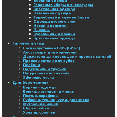
Верхняя одежда
Головные уборы и аксессуары
Крестильная одежда
Нательная одежда
Термобельё и нижнее белье
Одежда второго слоя
Носки и колготки
Пижамы
Купальники и плавки
Крестильная одежда
Гигиена и уход
Соски-пустышки BIBS (БИБС)
Аксессуары для кормления
Держатели для пустышек и прорезывателей
Прорезыватели для зубов
Пелёнки
Подгузники и трусики
Натуральная косметика
Эфирные масла
Для беременных
Верхняя одежда
Брюки, леггинсы, джинсы
Платья, сарафаны
Рубашки, туники, худи, джемпера
Футболки и майки
Шорты, юбки
Халаты, сорочки