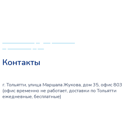
мировых производителей по низким ценам. Мы знаем,
что мамочкам некогда бегать по магазинам и торговым
центрам в поисках качественной одежды, игрушек и
различных детских принадлежностей. Поэтому мы
создали удобный интернет-магазин товаров для детей
и будущих мам.
Политика конфиденциальности
Публичная оферта
Контакты
г. Тольятти, улица Маршала Жукова, дом 35, офис 803
(офис временно не работает, доставки по Тольятти
ежедневные, бесплатные)
+7 (909) 365-40-53