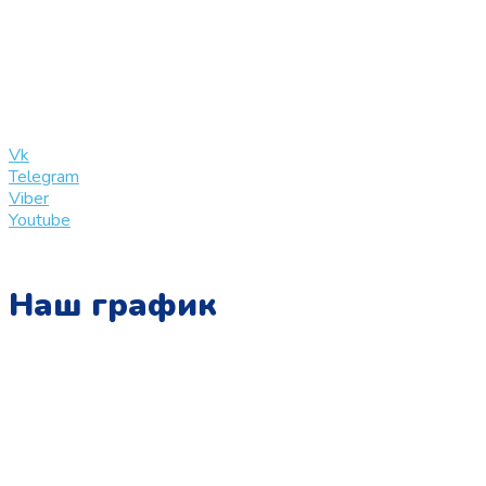
+7 (909) 365-40-53
info@slinglife.ru
Vk
Telegram
Viber
Youtube
Наш график
Понедельник:
с 10:00 до 15:00
Вторник:
с 13:00 до 19:00
Среда: