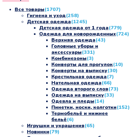
Все товары
(1707)
Гигиена и уход
(258)
Детская одежда
(1245)
Детская одежда от 1 года
(779)
Одежда для новорожденных
(724)
Верхняя одежда
(43)
Головные уборы и
аксессуары
(331)
Комбинезоны
(3)
Конверты для прогулок
(10)
Конверты на выписку
(30)
Крестильная одежда
(7)
Нательная одежда
(66)
Одежда второго слоя
(73)
Одежда на выписку
(33)
Одеяла и пледы
(14)
Пинетки, носки, колготки
(152)
Термобельё и нижнее
бельё
(6)
Игрушки и украшения
(65)
Новинки
(79)