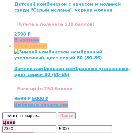
Детский комбинезон с начесом и молнией
сзади “Серый меланж”, черная молния
Купите и получите 130 баллов!
2590
₽
В корзину
Распродажа!
Зимний комбинезон мембранный утепленный,
цвет серый 80 (80-86)
Earn up to 250 баллов.
Первоначальная
Текущая
9599
₽
5000
₽
цена
цена:
Этот
Выберите параметры
составляла
5000 ₽.
товар
Искать:
9599 ₽.
имеет
Поиск
несколько
Цена
Минимальная
Максимальная
вариаций.