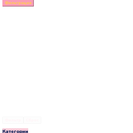
цена
цена
Опции
Фильтрация
можно
выбрать
на
странице
товара.
Фильтр
Сброс
Категории