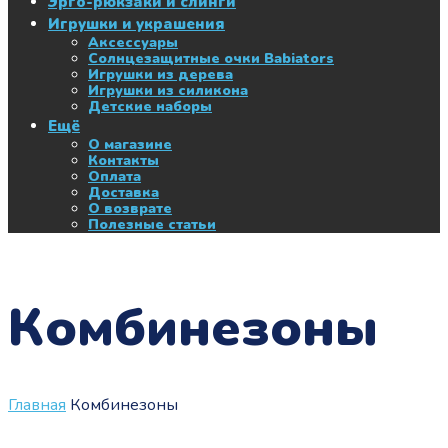
Эрго-рюкзаки и слинги
Игрушки и украшения
Аксессуары
Солнцезащитные очки Babiators
Игрушки из дерева
Игрушки из силикона
Детские наборы
Ещё
О магазине
Контакты
Оплата
Доставка
О возврате
Полезные статьи
Комбинезоны
Главная
Комбинезоны