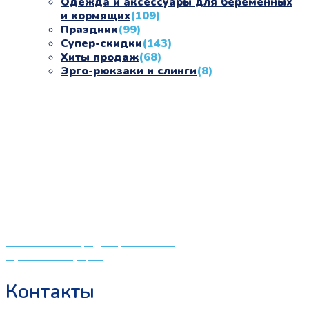
Одежда и аксессуары для беременных
и кормящих
(109)
Праздник
(99)
Супер-скидки
(143)
Хиты продаж
(68)
Эрго-рюкзаки и слинги
(8)
«СлингЛайф: Ушки Макушки» предлагает широкий
выбор качественных детских товаров от лучших
мировых производителей по низким ценам. Мы знаем,
что мамочкам некогда бегать по магазинам и торговым
центрам в поисках качественной одежды, игрушек и
различных детских принадлежностей. Поэтому мы
создали удобный интернет-магазин товаров для детей
и будущих мам.
Политика конфиденциальности
Публичная оферта
Контакты