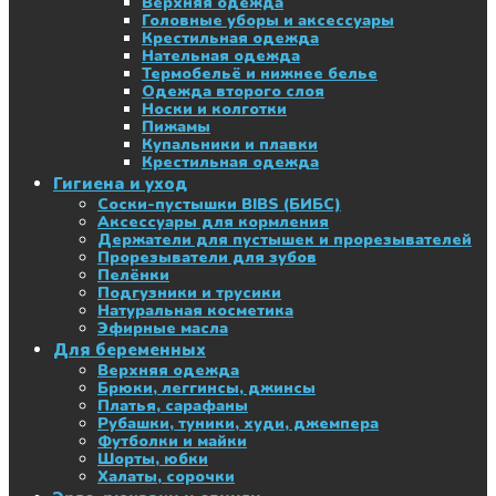
Верхняя одежда
Головные уборы и аксессуары
Крестильная одежда
Нательная одежда
Термобельё и нижнее белье
Одежда второго слоя
Носки и колготки
Пижамы
Купальники и плавки
Крестильная одежда
Гигиена и уход
Соски-пустышки BIBS (БИБС)
Аксессуары для кормления
Держатели для пустышек и прорезывателей
Прорезыватели для зубов
Пелёнки
Подгузники и трусики
Натуральная косметика
Эфирные масла
Для беременных
Верхняя одежда
Брюки, леггинсы, джинсы
Платья, сарафаны
Рубашки, туники, худи, джемпера
Футболки и майки
Шорты, юбки
Халаты, сорочки