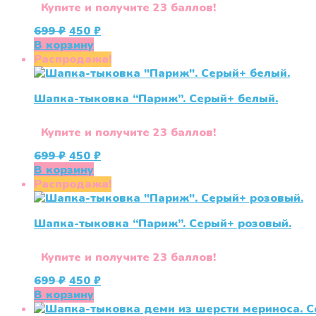
Купите и получите 23 баллов!
Первоначальная
Текущая
699
₽
450
₽
цена
цена:
В корзину
составляла
450 ₽.
Распродажа!
699 ₽.
Шапка-тыковка “Париж”. Серый+ белый.
Купите и получите 23 баллов!
Первоначальная
Текущая
699
₽
450
₽
цена
цена:
В корзину
составляла
450 ₽.
Распродажа!
699 ₽.
Шапка-тыковка “Париж”. Серый+ розовый.
Купите и получите 23 баллов!
Первоначальная
Текущая
699
₽
450
₽
цена
цена:
В корзину
составляла
450 ₽.