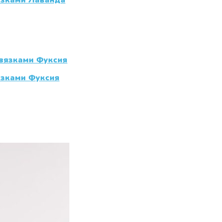
язками Лаванда
язками Фуксия