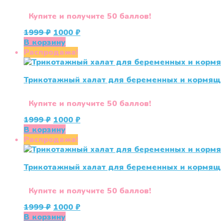
Купите и получите 50 баллов!
Первоначальная
Текущая
1999
₽
1000
₽
цена
цена:
В корзину
составляла
1000 ₽.
Распродажа!
1999 ₽.
Трикотажный халат для беременных и кормящи
Купите и получите 50 баллов!
Первоначальная
Текущая
1999
₽
1000
₽
цена
цена:
В корзину
составляла
1000 ₽.
Распродажа!
1999 ₽.
Трикотажный халат для беременных и кормящи
Купите и получите 50 баллов!
Первоначальная
Текущая
1999
₽
1000
₽
цена
цена:
В корзину