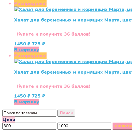
составляла
1000 ₽.
Распродажа!
1999 ₽.
Халат для беременных и кормящих Марта, цве
Купите и получите 36 баллов!
Первоначальная
Текущая
1450
₽
725
₽
цена
цена:
В корзину
составляла
725 ₽.
Распродажа!
1450 ₽.
Халат для беременных и кормящих Марта, цве
Купите и получите 36 баллов!
Первоначальная
Текущая
1450
₽
725
₽
цена
цена:
В корзину
составляла
725 ₽.
Искать:
1450 ₽.
Поиск
Цена
Минимальная
Максимальная
Фильтр
цена
цена