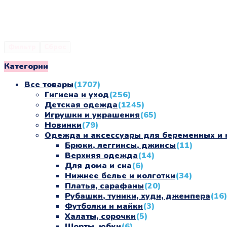
Фильтр
Сброс
Категории
Все товары
(1707)
Гигиена и уход
(256)
Детская одежда
(1245)
Игрушки и украшения
(65)
Новинки
(79)
Одежда и аксессуары для беременных и
Брюки, леггинсы, джинсы
(11)
Верхняя одежда
(14)
Для дома и сна
(6)
Нижнее белье и колготки
(34)
Платья, сарафаны
(20)
Рубашки, туники, худи, джемпера
(16)
Футболки и майки
(3)
Халаты, сорочки
(5)
Шорты, юбки
(6)