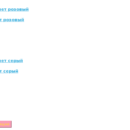
т розовый
т серый
ация