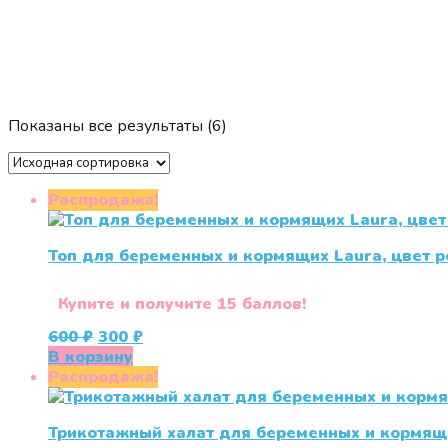
Показаны все результаты (6)
Распродажа!
Топ для беременных и кормящих Laura, цвет 
Купите и получите 15 баллов!
Первоначальная
Текущая
600
₽
300
₽
цена
цена:
В корзину
составляла
300 ₽.
Распродажа!
600 ₽.
Трикотажный халат для беременных и кормящ