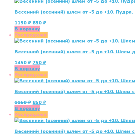
1150 ₽.
странице
товара.
Весенний (осенний) шлем от -5 до +10. Пудра.
Первоначальная
Текущая
1150
₽
850
₽
цена
цена:
В корзину
составляла
850 ₽.
Распродажа!
1150 ₽.
Весенний (осенний) шлем от -5 до +10. Шлем
Первоначальная
Текущая
1450
₽
750
₽
цена
цена:
В корзину
составляла
750 ₽.
Распродажа!
1450 ₽.
Весенний (осенний) шлем от -5 до +10. Шлем
Первоначальная
Текущая
1150
₽
850
₽
цена
цена:
В корзину
составляла
850 ₽.
Распродажа!
1150 ₽.
Весенний (осенний) шлем от -5 до +10. Шлем 