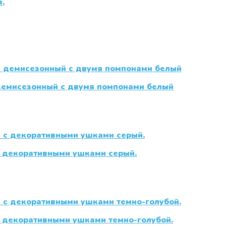
 демисезонный с двумя помпонами белый
 с декоративными ушками серый.
с декоративными ушками темно-голубой.