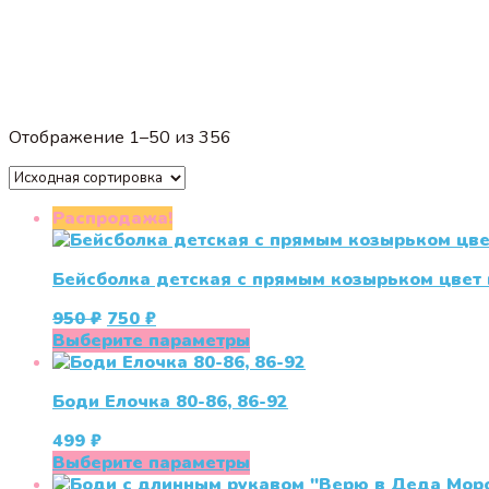
Отображение 1–50 из 356
Распродажа!
Бейсболка детская с прямым козырьком цвет
Первоначальная
Текущая
950
₽
750
₽
цена
цена:
Этот
Выберите параметры
составляла
750 ₽.
товар
950 ₽.
имеет
Боди Елочка 80-86, 86-92
несколько
вариаций.
499
₽
Опции
Этот
Выберите параметры
можно
товар