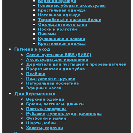
Верхняя одежда
Головные уборы и аксессуары
Крестильная одежда
Нательная одежда
Термобельё и нижнее белье
Одежда второго слоя
Носки и колготки
Пижамы
Купальники и плавки
Крестильная одежда
Гигиена и уход
Соски-пустышки BIBS (БИБС)
Аксессуары для кормления
Держатели для пустышек и прорезывателей
Прорезыватели для зубов
Пелёнки
Подгузники и трусики
Натуральная косметика
Эфирные масла
Для беременных
Верхняя одежда
Брюки, леггинсы, джинсы
Платья, сарафаны
Рубашки, туники, худи, джемпера
Футболки и майки
Шорты, юбки
Халаты, сорочки