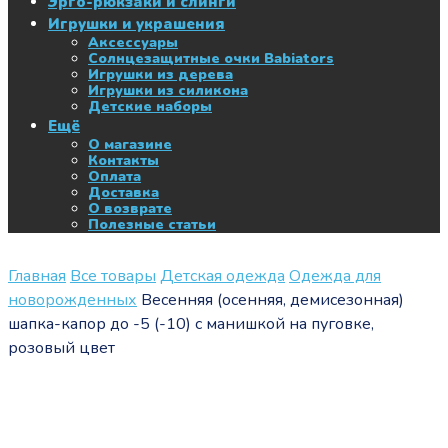
Эрго-рюкзаки и слинги
Игрушки и украшения
Аксессуары
Солнцезащитные очки Babiators
Игрушки из дерева
Игрушки из силикона
Детские наборы
Ещё
О магазине
Контакты
Оплата
Доставка
О возврате
Полезные статьи
Главная
Все товары
Детская одежда
Одежда для
новорожденных
Весенняя (осенняя, демисезонная)
шапка-капор до -5 (-10) с манишкой на пуговке,
розовый цвет