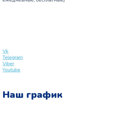
ежедневные, бесплатные)
+7 (909) 365-40-53
info@slinglife.ru
Vk
Telegram
Viber
Youtube
Наш график
Понедельник:
с 10:00 до 15:00
Вторник:
с 13:00 до 19:00