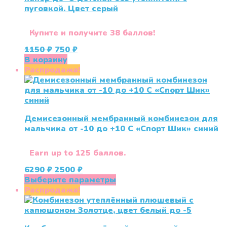
пуговкой. Цвет серый
Купите и получите 38 баллов!
Первоначальная
Текущая
1150
₽
750
₽
цена
цена:
В корзину
составляла
750 ₽.
Распродажа!
1150 ₽.
Демисезонный мембранный комбинезон для
мальчика от -10 до +10 С «Спорт Шик» синий
Earn up to 125 баллов.
Первоначальная
Текущая
6290
₽
2500
₽
цена
цена:
Этот
Выберите параметры
составляла
2500 ₽.
товар
Распродажа!
6290 ₽.
имеет
несколько
вариаций.