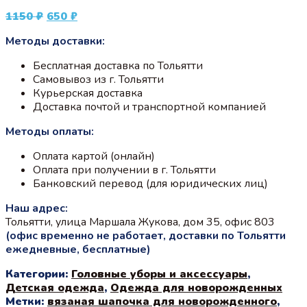
Первоначальная
Текущая
1150
₽
650
₽
цена
цена:
Методы доставки:
составляла
650 ₽.
1150 ₽.
Бесплатная доставка по Тольятти
Самовывоз из г. Тольятти
Курьерская доставка
Доставка почтой и транспортной компанией
Методы оплаты:
Оплата картой (онлайн)
Оплата при получении в г. Тольятти
Банковский перевод (для юридических лиц)
Наш адрес:
Тольятти, улица Маршала Жукова, дом 35, офис 803
(офис временно не работает, доставки по Тольятти
ежедневные, бесплатные)
Категории:
Головные уборы и аксессуары
,
Детская одежда
,
Одежда для новорожденных
Метки:
вязаная шапочка для новорожденного
,