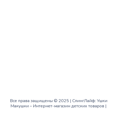
Среда:
с 10:00 до 15:00
Четверг:
с 13:00 до 19:00
Пятница:
с 10:00 до 15:00
Суббота:
с 12:00 до 18:00
Воскресенье:
в офисе выходной
Все права защищены © 2025 | СлингЛайф: Ушки
Макушки –
Интернет-магазин детских товаров
|
Fofanov.su