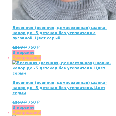
Весенняя (осенняя, демисезонная) шапка-
капор до -5 детская без утеплителя с
пуговкой. Цвет серый
Первоначальная
Текущая
1150
₽
750
₽
цена
цена:
В корзину
составляла
750 ₽.
Распродажа!
1150 ₽.
Весенняя (осенняя, демисезонная) шапка-
капор до -5 детская без утеплителя. Цвет
серый
Первоначальная
Текущая
1150
₽
750
₽
цена
цена:
В корзину
составляла
750 ₽.
Распродажа!