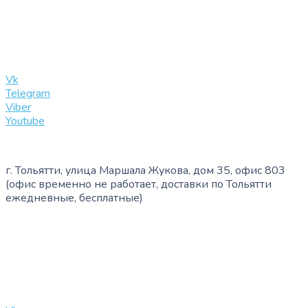
+7 (909) 365-40-53
info@slinglife.ru
Vk
Telegram
Viber
Youtube
г. Тольятти, улица Маршала Жукова, дом 35, офис 803
(офис временно не работает, доставки по Тольятти
ежедневные, бесплатные)
+7 (909) 365-40-53
info@slinglife.ru