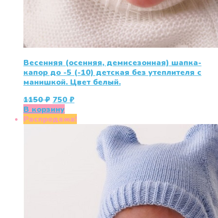
Весенняя (осенняя, демисезонная) шапка-
капор до -5 (-10) детская без утеплителя с
манишкой. Цвет белый.
Первоначальная
Текущая
1150
₽
750
₽
цена
цена:
В корзину
составляла
750 ₽.
Распродажа!
1150 ₽.