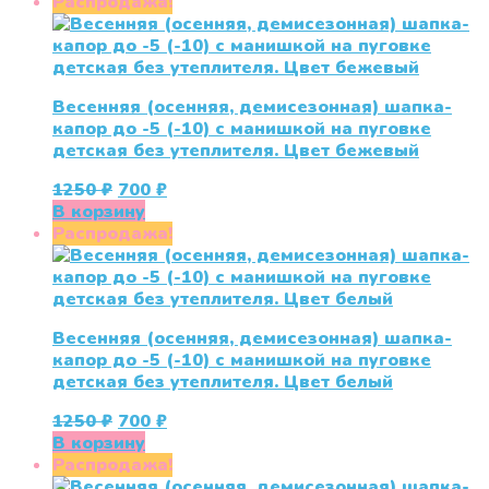
составляла
700 ₽.
Распродажа!
1250 ₽.
Весенняя (осенняя, демисезонная) шапка-
капор до -5 (-10) с манишкой на пуговке
детская без утеплителя. Цвет бежевый
Первоначальная
Текущая
1250
₽
700
₽
цена
цена:
В корзину
составляла
700 ₽.
Распродажа!
1250 ₽.
Весенняя (осенняя, демисезонная) шапка-
капор до -5 (-10) с манишкой на пуговке
детская без утеплителя. Цвет белый
Первоначальная
Текущая
1250
₽
700
₽
цена
цена:
В корзину
составляла
700 ₽.
Распродажа!
1250 ₽.