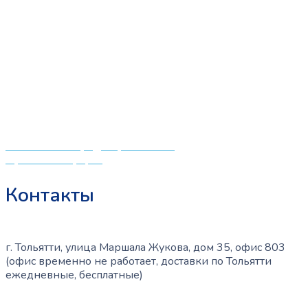
«СлингЛайф: Ушки Макушки» предлагает широкий
выбор качественных детских товаров от лучших
мировых производителей по низким ценам. Мы знаем,
что мамочкам некогда бегать по магазинам и торговым
центрам в поисках качественной одежды, игрушек и
различных детских принадлежностей. Поэтому мы
создали удобный интернет-магазин товаров для детей
и будущих мам.
Политика конфиденциальности
Публичная оферта
Контакты
г. Тольятти, улица Маршала Жукова, дом 35, офис 803
(офис временно не работает, доставки по Тольятти
ежедневные, бесплатные)