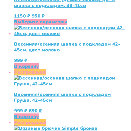
шапка с подкладом, 38-41см
Первоначальная
Текущая
1150
₽
950
₽
цена
цена:
Этот
Выберите параметры
составляла
950 ₽.
товар
1150 ₽.
имеет
несколько
Весенняя/осенняя шапка с подкладом 42-
вариаций.
45см, цвет молоко
Опции
можно
999
₽
выбрать
В корзину
на
Распродажа!
странице
товара.
Весенняя/осенняя шапка с подкладом
Груша, 42-45см
Первоначальная
Текущая
999
₽
690
₽
цена
цена:
В корзину
составляла
690 ₽.
Распродажа!
999 ₽.