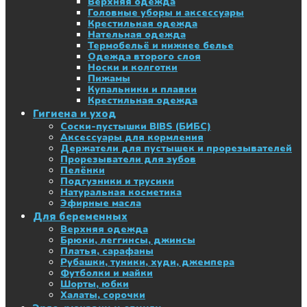
Верхняя одежда
Головные уборы и аксессуары
Крестильная одежда
Нательная одежда
Термобельё и нижнее белье
Одежда второго слоя
Носки и колготки
Пижамы
Купальники и плавки
Крестильная одежда
Гигиена и уход
Соски-пустышки BIBS (БИБС)
Аксессуары для кормления
Держатели для пустышек и прорезывателей
Прорезыватели для зубов
Пелёнки
Подгузники и трусики
Натуральная косметика
Эфирные масла
Для беременных
Верхняя одежда
Брюки, леггинсы, джинсы
Платья, сарафаны
Рубашки, туники, худи, джемпера
Футболки и майки
Шорты, юбки
Халаты, сорочки