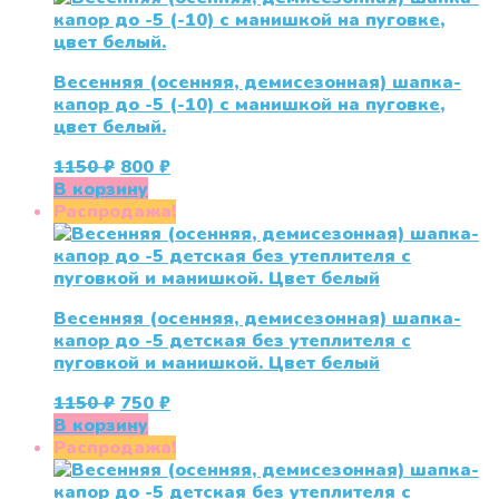
Весенняя (осенняя, демисезонная) шапка-
капор до -5 (-10) с манишкой на пуговке,
цвет белый.
Первоначальная
Текущая
1150
₽
800
₽
цена
цена:
В корзину
составляла
800 ₽.
Распродажа!
1150 ₽.
Весенняя (осенняя, демисезонная) шапка-
капор до -5 детская без утеплителя с
пуговкой и манишкой. Цвет белый
Первоначальная
Текущая
1150
₽
750
₽
цена
цена:
В корзину
составляла
750 ₽.
Распродажа!
1150 ₽.