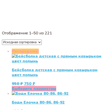
Отображение 1–50 из 221
Распродажа!
Бейсболка детская с прямым козырьком
цвет полынь
Первоначальная
Текущая
950
₽
750
₽
цена
цена:
Этот
Выберите параметры
составляла
750 ₽.
товар
950 ₽.
имеет
Боди Елочка 80-86, 86-92
несколько
вариаций.