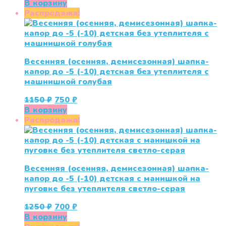
цена
цена:
В корзину
составляла
750 ₽.
Распродажа!
1150 ₽.
Весенняя (осенняя, демисезонная) шапка-
капор до -5 (-10) детская без утеплителя с
машнишкой голубая
Первоначальная
Текущая
1150
₽
750
₽
цена
цена:
В корзину
составляла
750 ₽.
Распродажа!
1150 ₽.
Весенняя (осенняя, демисезонная) шапка-
капор до -5 (-10) детская с манишкой на
пуговке без утеплителя светло-серая
Первоначальная
Текущая
1250
₽
700
₽
цена
цена:
В корзину