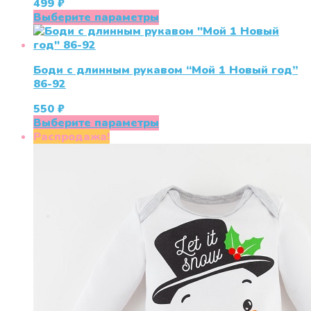
499
₽
Опции
Этот
Выберите параметры
можно
товар
выбрать
имеет
на
несколько
странице
Боди с длинным рукавом “Мой 1 Новый год”
вариаций.
товара.
86-92
Опции
можно
550
₽
выбрать
Этот
Выберите параметры
на
товар
Распродажа!
странице
имеет
товара.
несколько
вариаций.
Опции
можно
выбрать
на
странице
товара.