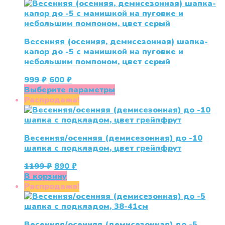
1150 ₽.
Весенняя (осенняя, демисезонная) шапка-
капор до -5 с манишкой на пуговке и
небольшим помпоном, цвет серый
Первоначальная
Текущая
999
₽
600
₽
цена
цена:
Этот
Выберите параметры
составляла
600 ₽.
товар
Распродажа!
999 ₽.
имеет
несколько
вариаций.
Весенняя/осенняя (демисезонная) до -10
Опции
шапка с подкладом, цвет грейпфрут
можно
выбрать
Первоначальная
Текущая
1199
₽
890
₽
на
цена
цена:
В корзину
странице
составляла
890 ₽.
Распродажа!
товара.
1199 ₽.
Весенняя/осенняя (демисезонная) до -5