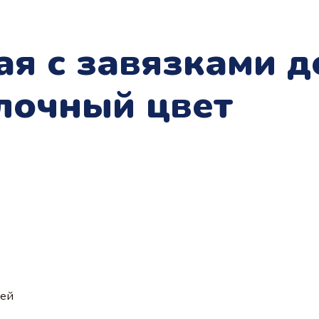
я с завязками 
лочный цвет
ией