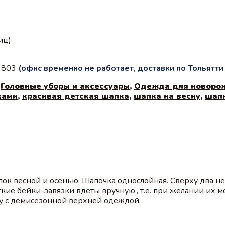
иц)
с 803
(офис временно не работает, доставки по Тольятт
,
Головные уборы и аксессуары
,
Одежда для новоро
ками
,
красивая детская шапка
,
шапка на весну
,
шапк
улок весной и осенью. Шапочка однослойная. Сверху два 
кие бейки-завязки вдеты вручную., т.е. при желании их мо
у с демисезонной верхней одеждой.