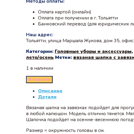
Методы оплаты:
Оплата картой (онлайн)
Оплата при получении в г. Тольятти
Банковский перевод (для юридических л
Наш адрес:
Тольятти, улица Маршала Жукова, дом 35, офи
Категории:
Головные уборы и аксессуары
лето/осень
Метки:
вязаная шапка с завяз
1 в наличии
В корзину
Описание
Детали
Вязаная шапка на завязках подойдет для прог
в любой капюшон. Модель отлично тянется. Мяг
Шапочка подойдет на осенне-весеннюю погод
Размер = окружность головы в см.