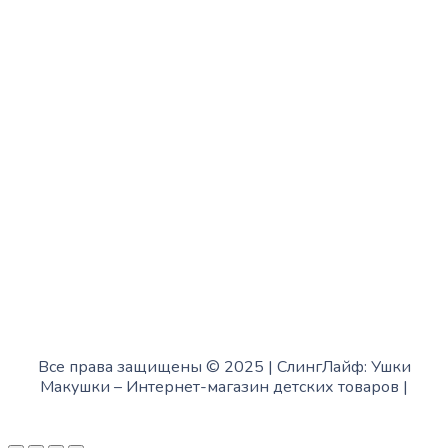
с 10:00 до 15:00
Четверг:
с 13:00 до 19:00
Пятница:
с 10:00 до 15:00
Суббота:
с 12:00 до 18:00
Воскресенье:
в офисе выходной
Все права защищены © 2025 | СлингЛайф: Ушки
Макушки –
Интернет-магазин детских товаров
|
Fofanov.su