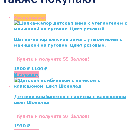
Распродажа!
Шапка-капор детская зима с утеплителем с
манишкой на пуговке. Цвет розовый.
Купите и получите 55 баллов!
Первоначальная
Текущая
1500
₽
1100
₽
цена
цена:
В корзину
составляла
1100 ₽.
1500 ₽.
Детский комбинезон с начёсом с капюшоном,
цвет Шоколад
Купите и получите 97 баллов!
1930
₽