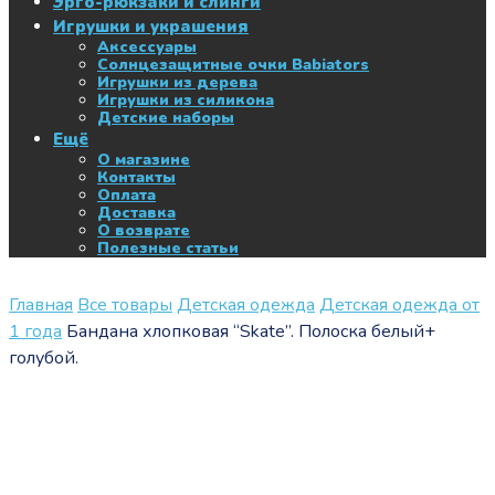
Эрго-рюкзаки и слинги
Игрушки и украшения
Аксессуары
Солнцезащитные очки Babiators
Игрушки из дерева
Игрушки из силикона
Детские наборы
Ещё
О магазине
Контакты
Оплата
Доставка
О возврате
Полезные статьи
Главная
Все товары
Детская одежда
Детская одежда от
1 года
Бандана хлопковая “Skate”. Полоска белый+
голубой.