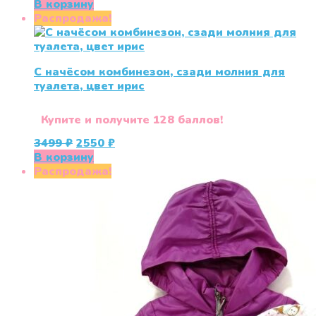
В корзину
Распродажа!
С начёсом комбинезон, сзади молния для
туалета, цвет ирис
Купите и получите 128 баллов!
Первоначальная
Текущая
3499
₽
2550
₽
цена
цена:
В корзину
составляла
2550 ₽.
Распродажа!
3499 ₽.