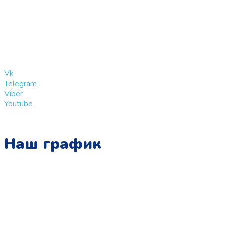
+7 (909) 365-40-53
info@slinglife.ru
Vk
Telegram
Viber
Youtube
Наш график
Понедельник:
с 10:00 до 15:00
Вторник:
с 13:00 до 19:00
Среда: