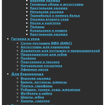
Верхняя одежда
Головные уборы и аксессуары
Крестильная одежда
Нательная одежда
Термобельё и нижнее белье
Одежда второго слоя
Носки и колготки
Пижамы
Купальники и плавки
Крестильная одежда
Гигиена и уход
Соски-пустышки BIBS (БИБС)
Аксессуары для кормления
Держатели для пустышек и прорезывателей
Прорезыватели для зубов
Пелёнки
Подгузники и трусики
Натуральная косметика
Эфирные масла
Для беременных
Верхняя одежда
Брюки, леггинсы, джинсы
Платья, сарафаны
Рубашки, туники, худи, джемпера
Футболки и майки
Шорты, юбки
Халаты, сорочки