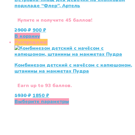
подкладе “Флер”, Артель
Купите и получите 45 баллов!
Первоначальная
Текущая
2900
₽
900
₽
цена
цена:
В корзину
составляла
900 ₽.
Распродажа!
2900 ₽.
Комбинезон детский с начёсом с капюшоном,
штанины на манжетах Пудра
Earn up to 93 баллов.
Первоначальная
Текущая
1930
₽
1850
₽
цена
цена:
Этот
Выберите параметры
составляла
1850 ₽.
товар
1930 ₽.
имеет
несколько
«СлингЛайф: Ушки Макушки» предлагает широкий
вариаций.
выбор качественных детских товаров от лучших
Опции