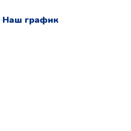
Наш график
Понедельник:
с 10:00 до 15:00
Вторник:
с 13:00 до 19:00
Среда:
с 10:00 до 15:00
Четверг:
с 13:00 до 19:00
Пятница:
с 10:00 до 15:00
Суббота:
с 12:00 до 18:00
Воскресенье:
в офисе выходной