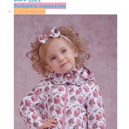
890
₽
550
₽
цена
цена:
Этот
Выберите параметры
составляла
550 ₽.
товар
Распродажа!
890 ₽.
имеет
несколько
вариаций.
Опции
можно
выбрать
на
странице
товара.