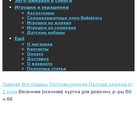
Эрго-рюкзаки и слинги
Игрушки и украшения
Аксессуары
Солнцезащитные очки Babiators
Игрушки из дерева
Игрушки из силикона
Детские наборы
Ещё
О магазине
Контакты
Оплата
Доставка
О возврате
Полезные статьи
Главная
Все товары
Детская одежда
Детская одежда от
1 года
Весенняя (осенняя) куртка для девочки, р-ры 80
и 86