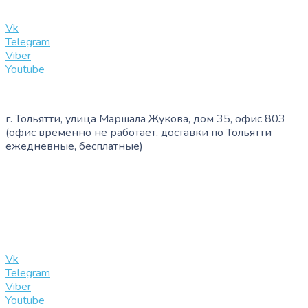
info@slinglife.ru
Vk
Telegram
Viber
Youtube
г. Тольятти, улица Маршала Жукова, дом 35, офис 803
(офис временно не работает, доставки по Тольятти
ежедневные, бесплатные)
+7 (909) 365-40-53
info@slinglife.ru
Vk
Telegram
Viber
Youtube