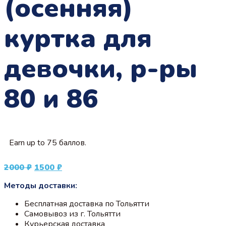
(осенняя)
куртка для
девочки, р-ры
80 и 86
Earn up to 75 баллов.
Первоначальная
Текущая
2000
₽
1500
₽
цена
цена:
Методы доставки:
составляла
1500 ₽.
2000 ₽.
Бесплатная доставка по Тольятти
Самовывоз из г. Тольятти
Курьерская доставка