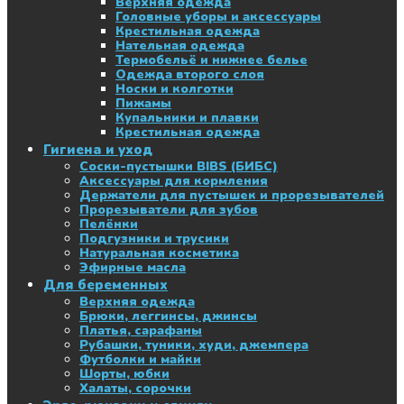
Верхняя одежда
Головные уборы и аксессуары
Крестильная одежда
Нательная одежда
Термобельё и нижнее белье
Одежда второго слоя
Носки и колготки
Пижамы
Купальники и плавки
Крестильная одежда
Гигиена и уход
Соски-пустышки BIBS (БИБС)
Аксессуары для кормления
Держатели для пустышек и прорезывателей
Прорезыватели для зубов
Пелёнки
Подгузники и трусики
Натуральная косметика
Эфирные масла
Для беременных
Верхняя одежда
Брюки, леггинсы, джинсы
Платья, сарафаны
Рубашки, туники, худи, джемпера
Футболки и майки
Шорты, юбки
Халаты, сорочки