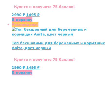
Купите и получите 75 баллов!
Первоначальная
Текущая
2990
₽
1495
₽
цена
цена:
В корзину
составляла
1495 ₽.
Распродажа!
2990 ₽.
Топ бесшовный для беременных и кормящих
Anita, цвет черный
Купите и получите 75 баллов!
Первоначальная
Текущая
2990
₽
1495
₽
цена
цена:
В корзину
составляла
1495 ₽.
2990 ₽.
«СлингЛайф: Ушки Макушки» предлагает широкий
выбор качественных детских товаров от лучших
мировых производителей по низким ценам. Мы знаем,
что мамочкам некогда бегать по магазинам и торговым