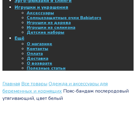
Эрго-рюкзаки и слинги
Игрушки и украшения
Аксессуары
Солнцезащитные очки Babiators
Игрушки из дерева
Игрушки из силикона
Детские наборы
Ещё
О магазине
Контакты
Оплата
Доставка
О возврате
Полезные статьи
Главная
Все товары
Одежда и аксессуары для
беременных и кормящих
Пояс-бандаж послеродовый
утягивающий, цвет белый