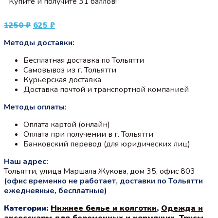
Купите и получите 31 баллов!
Первоначальная
Текущая
1250
₽
625
₽
цена
цена:
Методы доставки:
составляла
625 ₽.
1250 ₽.
Бесплатная доставка по Тольятти
Самовывоз из г. Тольятти
Курьерская доставка
Доставка почтой и транспортной компанией
Методы оплаты:
Оплата картой (онлайн)
Оплата при получении в г. Тольятти
Банковский перевод (для юридических лиц)
Наш адрес:
Тольятти, улица Маршала Жукова, дом 35, офис 803
(офис временно не работает, доставки по Тольятти
ежедневные, бесплатные)
Категории:
Нижнее белье и колготки
,
Одежда и
аксессуары для беременных и кормящих
,
Трусы,