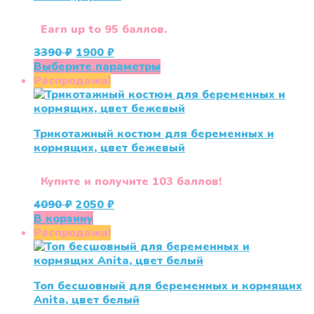
Earn up to 95 баллов.
Первоначальная
Текущая
3390
₽
1900
₽
цена
цена:
Этот
Выберите параметры
составляла
1900 ₽.
товар
Распродажа!
3390 ₽.
имеет
несколько
вариаций.
Трикотажный костюм для беременных и
Опции
кормящих, цвет бежевый
можно
выбрать
на
Купите и получите 103 баллов!
странице
Первоначальная
Текущая
4090
₽
2050
₽
товара.
цена
цена:
В корзину
составляла
2050 ₽.
Распродажа!
4090 ₽.
Топ бесшовный для беременных и кормящих
Anita, цвет белый