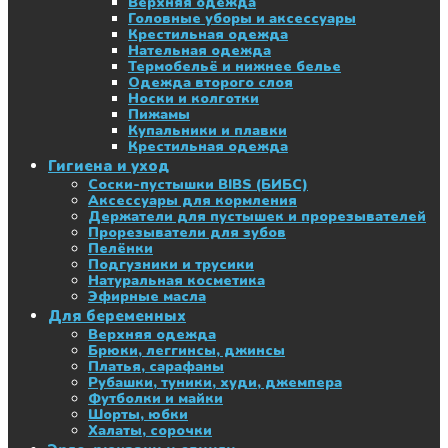
Верхняя одежда
Головные уборы и аксессуары
Крестильная одежда
Нательная одежда
Термобельё и нижнее белье
Одежда второго слоя
Носки и колготки
Пижамы
Купальники и плавки
Крестильная одежда
Гигиена и уход
Соски-пустышки BIBS (БИБС)
Аксессуары для кормления
Держатели для пустышек и прорезывателей
Прорезыватели для зубов
Пелёнки
Подгузники и трусики
Натуральная косметика
Эфирные масла
Для беременных
Верхняя одежда
Брюки, леггинсы, джинсы
Платья, сарафаны
Рубашки, туники, худи, джемпера
Футболки и майки
Шорты, юбки
Халаты, сорочки