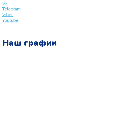
Vk
Telegram
Viber
Youtube
Наш график
Понедельник:
с 10:00 до 15:00
Вторник:
с 13:00 до 19:00
Среда:
с 10:00 до 15:00
Четверг:
с 13:00 до 19:00
Пятница:
с 10:00 до 15:00
Суббота: